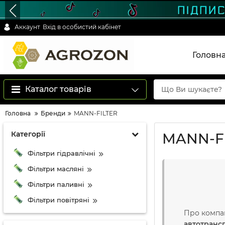
Аккаунт
Вхід в особистий кабінет
Головн
Каталог товарів
Головна
Бренди
MANN-FILTER
Категорії
MANN-F
Фільтри гідравлічні
Фільтри масляні
Фільтри паливні
Фільтри повітряні
Про компа
автотрансп