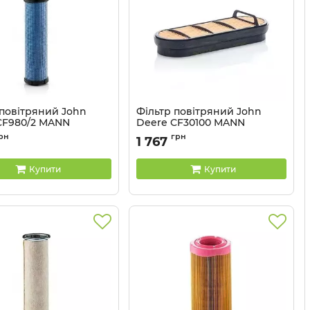
 повітряний John
Фільтр повітряний John
CF980/2 MANN
Deere CF30100 MANN
CF980/2
Артикул:
CF30100
рн
грн
1 767
Купити
Купити