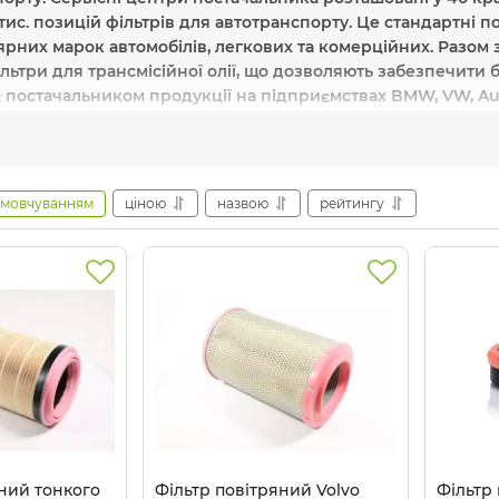
тис. позицій фільтрів для автотранспорту. Це стандартні по
рних марок автомобілів, легкових та комерційних. Разом 
ільтри для трансмісійної олії, що дозволяють забезпечити 
 постачальником продукції на підприємствах BMW, VW, Aud
в. Наукові дослідження, які постійно проводяться в рамк
вати продукцію, що забезпечує якісніший та досконаліши
реваги компанії:
якість оригінальних комплектуючих,
екон
амовчуванням
ціною
назвою
рейтингу
піввідношення ціна/якість, MANN-FILTER кожен десятий фі
ше обладнання:
фільтри.
обника:
Mann+Hummel
мечина
Де купити оригінальні філь
grozon
.com
.ua
пропонує вам купити оригінальні фільтри ві
яний тонкого
Фільтр повітряний Volvo
Фільтр