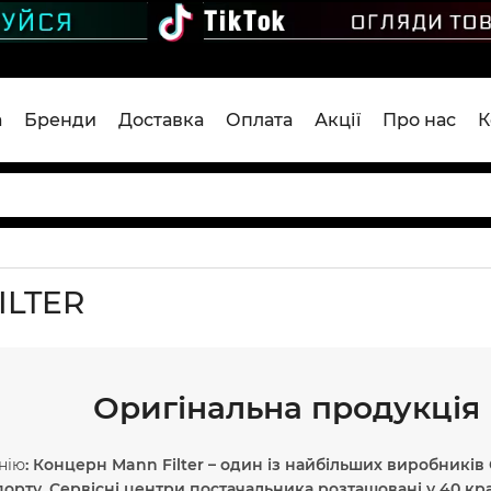
а
Бренди
Доставка
Оплата
Акції
Про нас
К
ILTER
Оригінальна продукція 
нію
: Концерн Mann Filter – один із найбільших виробникі
орту. Сервісні центри постачальника розташовані у 40 кра