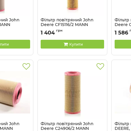
яний John
Фільтр повітряний John
Фільтр
MANN
Deere CF15116/2 MANN
Deere 
Артикул:
CF15116/2
Артикул:
грн
1 404
1 586
пити
Купити
яний John
Фільтр повітряний John
Фільтр
0 MANN
Deere C24906/2 MANN
DEERE,