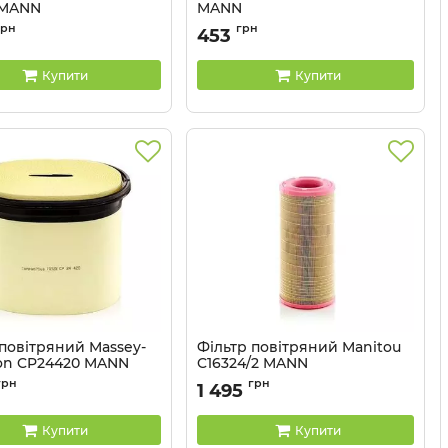
 MANN
MANN
ифікат якості та гарантуємо оригінальність
CF2135
Артикул:
C1213
грн
грн
453
Купити
Купити
 повітряний Massey-
Фільтр повітряний Manitou
on CP24420 MANN
C16324/2 MANN
CP24420
Артикул:
C16324/2
грн
грн
1 495
Купити
Купити