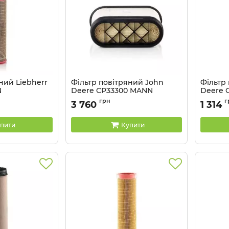
ний Liebherr
Фільтр повітряний John
Фільтр
N
Deere CP33300 MANN
Deere 
Артикул:
CP33300
Артикул:
грн
г
3 760
1 314
пити
Купити