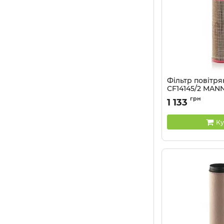
Фільтр повітря
CF14145/2 MAN
Артикул:
CF14145/2
грн
1 133
Ку