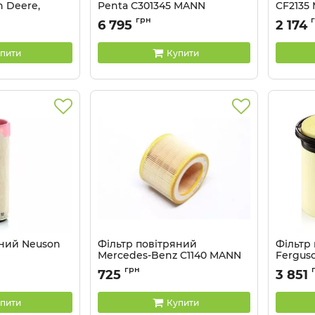
 Deere,
Penta C301345 MANN
CF2135
та із зручними умовами доставки по Україні. Ми надаємо серт
 (AT411949)
Артикул:
C301345
Артикул:
грн
я товару!
6 795
2 174
пити
Купити
яний Neuson
Фільтр повітряний
Фільтр
Mercedes-Benz C1140 MANN
Fergus
Артикул:
C1140
Артикул:
грн
725
3 851
пити
Купити