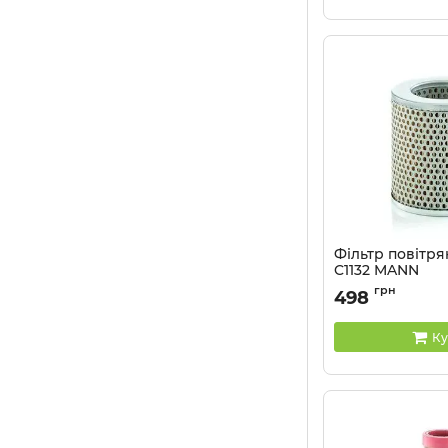
Фільтр повітр
C1132 MANN
Артикул:
C1132
грн
498
Ку