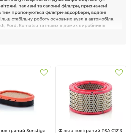
вітряні, паливні та салонні фільтри, призначені
з тим пропонуються фільтри-адсорбери, водяні
більш стабільну роботу основних вузлів автомобіля.
i, Ford, Komatsu та інших відомих виробників
ах виробничих програм, дозволяють
й процес фільтрації.
омія та продовження ресурсу автомобіля,
льтр у світі
.
три Mann
в Україні?
д виробника Mann за найвигіднішою ціною в
 повітряний Sonstige
Фільтр повітряний PSA C1213