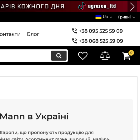
Ua
Гривні
+38 095 525 59 09
онтакти
Блог
+38 068 525 59 09
+38 073 525 59 09
0
Mann в Україні
в Європи, що пропонують продукцію для
їнах світу. Асортимент дуже широкий, налічує