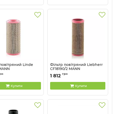
 повітряний Linde
Фільтр повітряний Liebherr
 MANN
CF18190/2 MANN
C13154
Артикул:
CF18190/2
рн
грн
1 812
Купити
Купити