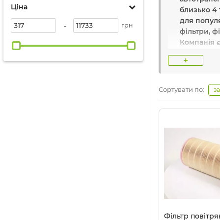
Ціна
близько 4 
для популя
-
грн
фільтри, ф
Компанія є
автомобілі
+
удосконалю
Основні пе
Сортувати по:
з
найкраще с
Найвідомі
Назва вир
Країна
: Ні
Компанія
A
Фільтр повітр