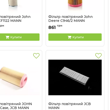
 повітряний John
Фільтр повітряний John
CF1122 MANN
Deere C946/2 MANN
CF1122
Артикул:
C946/2
грн
грн
861
Купити
Купити
 повітряний JOHN
Фільтр повітряний JCB
 Case, JCB MANN
MANN