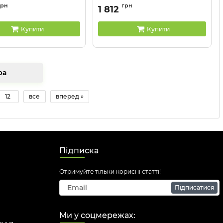
C20500
Артикул:
CU2910
грн
грн
1 812
Купити
Купити
товара
12
все
вперед »
Підписка
Отримуйте тільки корисні статті!
Підписатися
Ми у соцмережах: