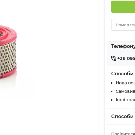
Номер те
Телефон
+38 095
Способи 
Нова по
Самовив
Інші тр
Способи 
Поділитися