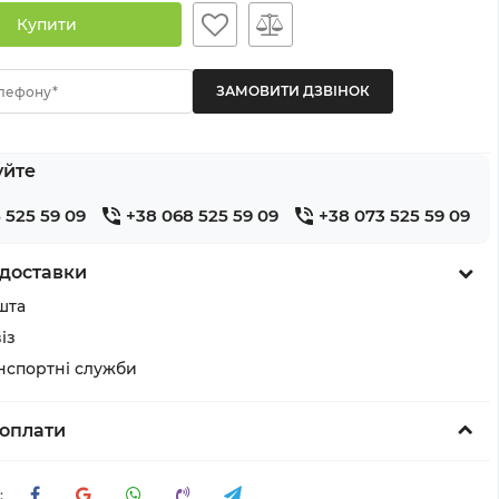
Купити
лефону*
уйте
 525 59 09
+38 068 525 59 09
+38 073 525 59 09
доставки
шта
із
анспортні служби
оплати
: