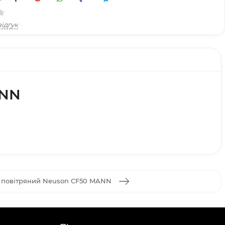
ідгук
ANN
 повітряний Neuson CF50 MANN