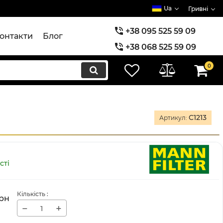
Ua
Гривні
+38 095 525 59 09
онтакти
Блог
+38 068 525 59 09
+38 073 525 59 09
0
C1213
Артикул:
сті
Кількість
:
рн
−
+