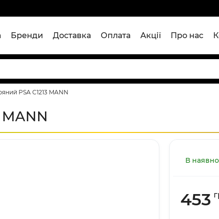
а
Бренди
Доставка
Оплата
Акції
Про нас
К
тряний PSA C1213 MANN
3 MANN
В наявно
453
г