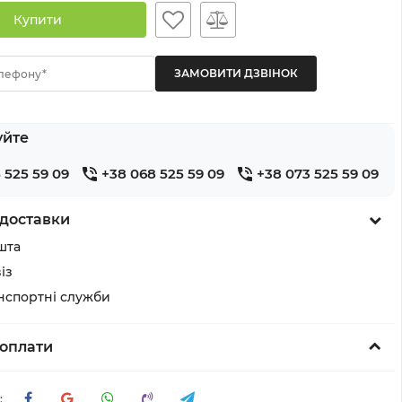
Купити
лефону*
уйте
 525 59 09
+38 068 525 59 09
+38 073 525 59 09
доставки
шта
із
анспортні служби
оплати
: