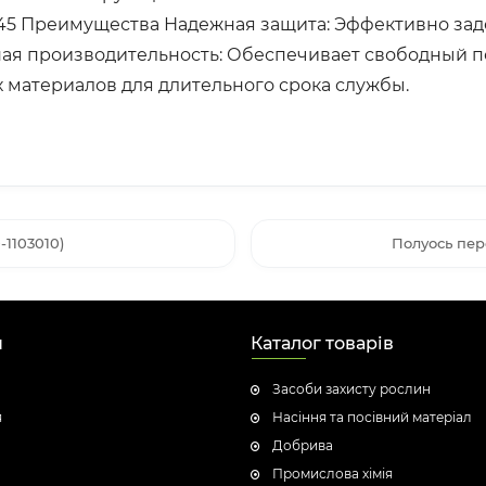
-245 Преимущества Надежная защита: Эффективно зад
ая производительность: Обеспечивает свободный п
 материалов для длительного срока службы.
1103010)
Полуось пер
н
Каталог товарів
Засоби захисту рослин
я
Насіння та посівний матеріал
Добрива
Промислова хімія