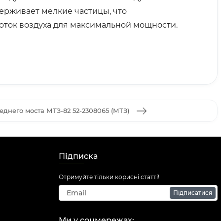
ерживает мелкие частицы, что
оток воздуха для максимальной мощности.
еднего моста МТЗ-82 52-2308065 (МТЗ)
Підписка
Отримуйте тільки корисні статті!
Підписатися
Ми у соцмережах: