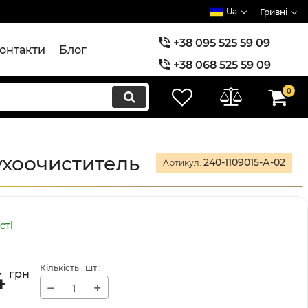
Ua
Гривні
+38 095 525 59 09
онтакти
Блог
+38 068 525 59 09
+38 073 525 59 09
0
ухоочиститель
240-1109015-А-02
Артикул:
сті
Кількість
, шт
:
4
грн
−
+