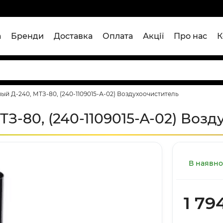
а
Бренди
Доставка
Оплата
Акції
Про нас
К
й Д-240, МТЗ-80, (240-1109015-А-02) Воздухоочиститель
З-80, (240-1109015-А-02) Возд
В наявно
1 79