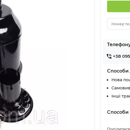
Номер те
Телефон
+38 095
Способи 
Нова по
Самовив
Інші тр
Способи 
Поділитися