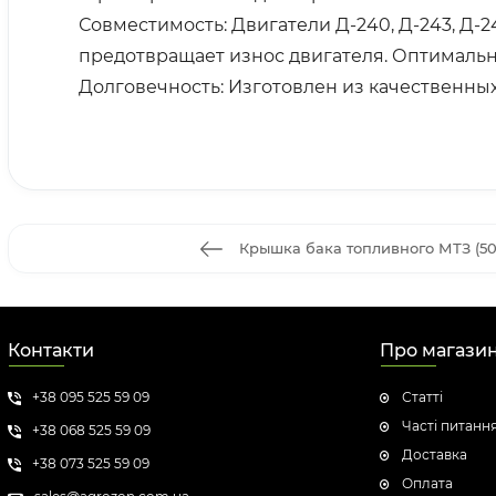
Совместимость: Двигатели Д-240, Д-243, Д
предотвращает износ двигателя. Оптимальн
Долговечность: Изготовлен из качественных
Крышка бака топливного МТЗ (50-
Контакти
Про магази
+38 095 525 59 09
Статті
Часті питанн
+38 068 525 59 09
Доставка
+38 073 525 59 09
Оплата