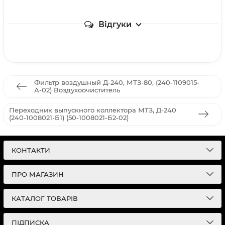
Відгуки
Фильтр воздушный Д-240, МТЗ-80, (240-1109015-
А-02) Воздухоочиститель
Переходник выпускного коллектора МТЗ, Д-240
(240-1008021-Б1) (50-1008021-Б2-02)
КОНТАКТИ
ПРО МАГАЗИН
КАТАЛОГ ТОВАРІВ
ПІДПИСКА