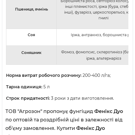
Борошниста роса, септоріоз колосу, ли
інші плямистості, іржа (бура, стеблов
Пшениця, ячмінь
інші), фузаріоз, церкоспорельоз, кор
гнилі
Соя
Іржа, антракноз, борошниста рос
Фомоз, фомопсис, склеротиніоз (біла г
Соняшник
іржа, альтернаріоз
Норма витрат робочого розчину:
200-400 л/га;
Тарна одиниця:
5 л
Строк придатності:
3 роки з дати виготовлення.
ТОВ "Агрозон" пропонує фунгіцид
Фенікс Дуо
по оптовій та роздрібній ціні в залежності від
об'єму замовлення. Купити
Фенікс Дуо