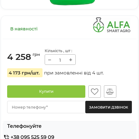
В наявності
Кількість
, шт
:
4 258
грн
−
+
4 173 грн
/шт.
при замовленні від
4
шт.
Купити
Номер телефону*
Телефонуйте
+38 095 525 59 09