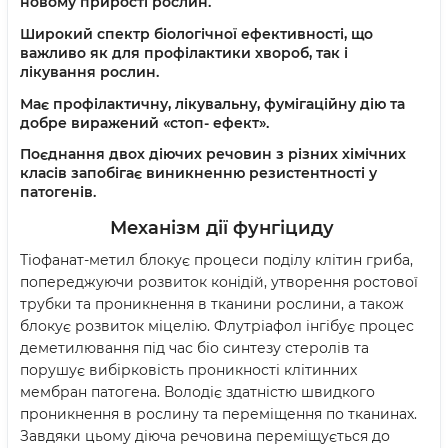
новому прирості рослин.
Широкий спектр біологічної ефективності, що
важливо як для профілактики хвороб, так і
лікування рослин.
Має профілактичну, лікувальну, фумігаційну дію та
добре виражений «стоп- ефект».
Поєднання двох діючих речовин з різних хімічних
класів запобігає виникненню резистентності у
патогенів.
Механізм дії фунгіциду
Тіофанат-метил блокує процеси поділу клітин гриба,
попереджуючи розвиток конідій, утворення ростової
трубки та проникнення в тканини рослини, а також
блокує розвиток міцелію. Флутріафол інгібує процес
деметилювання під час біо синтезу стеролів та
порушує вибірковість проникності клітинних
мембран патогена. Володіє здатністю швидкого
проникнення в рослину та переміщення по тканинах.
Завдяки цьому діюча речовина переміщується до