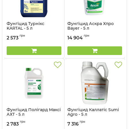
Фунгіцид Турнікс
Фунгіцид Аскра Хпро
KARTAL - 5 л
Bayer - 5 л
Артикул:
1201702
Артикул:
120605
грн
грн
2 573
14 904
Фунгіцид Полігард Максі
Фунгіцид Каллатіс Sumi
АХТ - 5 л
Agro - 5 л
Артикул:
1203005
Артикул:
1202208
грн
грн
2 783
7 316