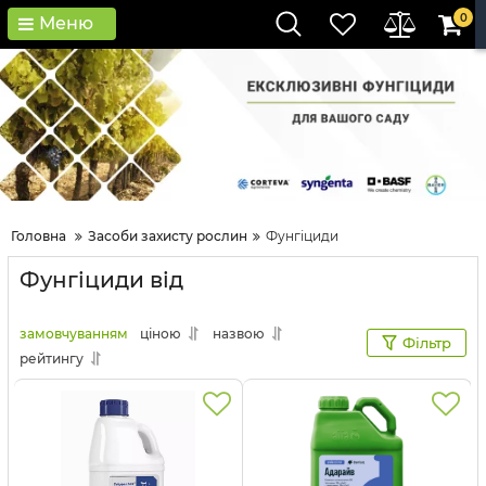
0
Меню
Головна
Засоби захисту рослин
Фунгіциди
Фунгіциди від
замовчуванням
ціною
назвою
Фільтр
рейтингу