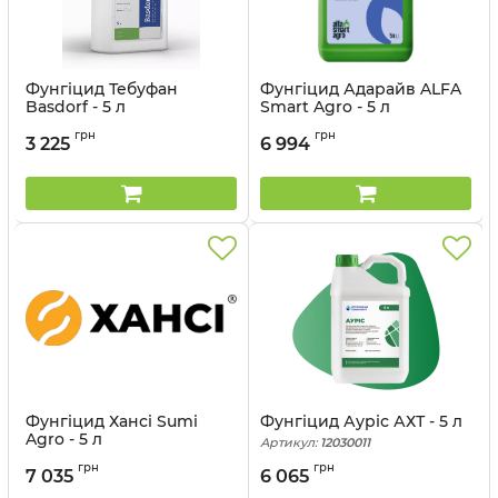
Фунгіцид Тебуфан
Фунгіцид Адарайв ALFA
Basdorf - 5 л
Smart Agro - 5 л
Артикул:
12044708
грн
грн
3 225
6 994
Фунгіцид Хансі Sumi
Фунгіцид Ауріс АХТ - 5 л
Agro - 5 л
Артикул:
12030011
Артикул:
12022030
грн
грн
7 035
6 065