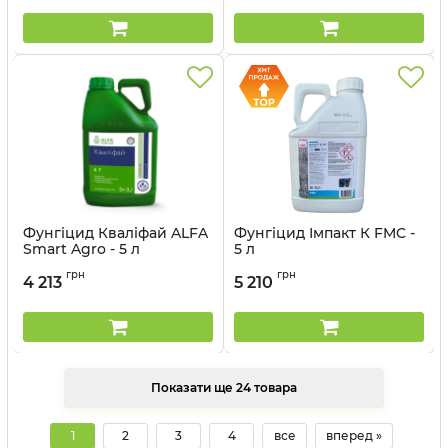
Фунгіцид Кваліфай ALFA
Фунгіцид Імпакт К FMC -
Smart Agro - 5 л
5 л
Артикул:
1202020
Артикул:
1201403
грн
грн
4 213
5 210
Показати ще 24 товара
1
2
3
4
все
вперед »