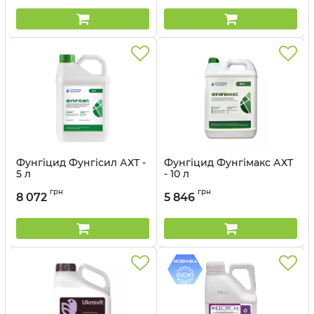
Фунгіцид Фунгісил АХТ -
Фунгіцид Фунгімакс АХТ
5 л
- 10 л
Артикул:
1203009
Артикул:
1203008
грн
грн
8 072
5 846