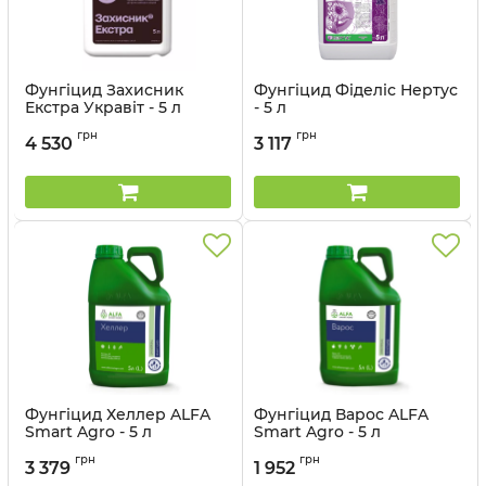
Фунгіцид Захисник
Фунгіцид Фіделіс Нертус
Екстра Укравіт - 5 л
- 5 л
Артикул:
12035012
Артикул:
12032017
грн
грн
4 530
3 117
Фунгіцид Хеллер ALFA
Фунгіцид Варос ALFA
Smart Agro - 5 л
Smart Agro - 5 л
Артикул:
1202019
Артикул:
1202021
грн
грн
3 379
1 952