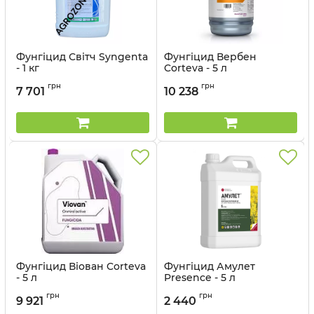
Фунгіцид Світч Syngenta
Фунгіцид Вербен
- 1 кг
Corteva - 5 л
Артикул:
12023019
Артикул:
12010017
грн
грн
7 701
10 238
Фунгіцид Віован Corteva
Фунгіцид Амулет
- 5 л
Presence - 5 л
Артикул:
12010016
грн
грн
9 921
2 440