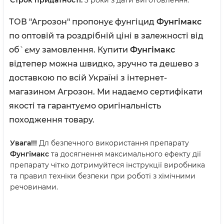
Строк придатності:
3 роки з дати виготовлення.
ТОВ "Агрозон" пропонує фунгіцид
Фунгімакс
по оптовій та роздрібній ціні в залежності від
об`єму замовлення. Купити
Фунгімакс
відтепер можна швидко, зручно та дешево з
доставкою по всій Україні з інтернет-
магазином Агрозон. Ми надаємо сертифікати
якості та гарантуємо оригінальність
походження товару.
Увага!!!
Дл безпечного використання препарату
Фунгімакс
та досягнення максимального ефекту дії
препарату чітко дотримуйтеся інструкції виробника
та правил техніки безпеки при роботі з хімічними
речовинами.