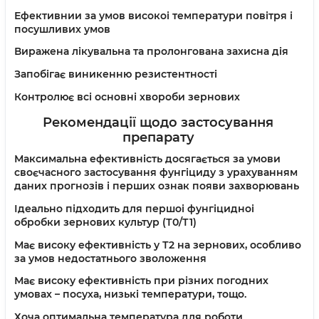
Ефективнии за умов високоі температури повітря і
посушливих умов
Виражена лікувальна та пролонгована захисна дія
Запобігає виникенню резистентності
Контролює всі основні хвороби зернових
Рекомендації щодо застосування
препарату
Максимальна ефективність досягається за умови
своєчасного застосування фунгіциду з урахуванням
даних прогнозів і перших ознак появи захворювань
Ідеально підходить для першоі фунгіцидноі
обробки зернових культур (Т0/Т1)
Має високу ефективність у Т2 на зернових, особливо
за умов недостатнього зволоження
Має високу ефективність при різних погодних
умовах – посуха, низькі температури, тощо.
Хоча оптимальна температура для роботи