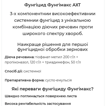
Фунгіцид Фунгімакс АХТ
3-х компонентнии високоефективнии
системнии фунгіцид з унікальною
комбінацією діючих речовин проти
широкого спектру хвороб.
Наикраще рішення для першої
фунгіцидної обробки зернових
Діюча речовина:
тіофанат-метил 200 г/л +
пропіконазол, 120 г/л + триадимефон, 50 г/л
Спосіб дії:
системної
Препаративна форма:
суспо-емульсія
Які переваги фунгіциду Фунгімакс?
Швидко поглинається поверхнею листа
Висока рентабельність застосування