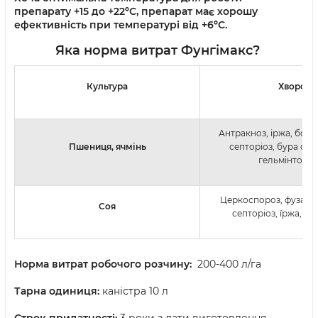
препарату +15 до +22ºС, препарат має хорошу
ефективність при температурі від +6ºС.
Яка норма витрат Фунгімакс?
Культура
Хвороба
Антракноз, іржа, бор
Пшениця, ячмінь
септоріоз, бура сте
гельмінтоспо
Церкоспороз, фузаріо
Соя
септоріоз, їржа, ск
Норма витрат робочого розчину:
200-400 л/га
Тарна одиниця:
каністра 10 л