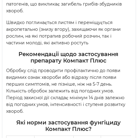
патогенів, що викликає загибель грибів-збудників
хвороб.
Швидко поглинається листям і переміщується
акропетально (знизу вгору), захищаючи як органи
рослин, на які потрапив робочий розчин, так і
частини молоді, які активно ростуть
Рекомендації щодо застосування
препарату Компакт Плюс
Обробку слід проводити профілактично до появи
видимих ознак хвороби або відразу після появи
перших симптомів, не пізніше, ніж на 5-7 день.
Кількість обробок залежить від погодних умов.
Період захисної дії складає мінімум 14 днів залежно
від погодних умов, інтенсивності і ступеня розвитку
хвороб.
Які норми застосування фунгіциду
Компакт Плюс?