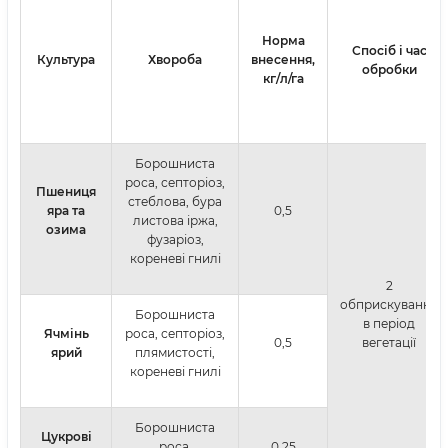
Норма
Спосіб і час
Культура
Хвороба
внесення,
обробки
кг/
л/га
Борошниста
роса, септоріоз,
Пшениця
стеблова, бура
яра та
0,5
листова іржа,
озима
фузаріоз,
кореневі гнилі
2
обприскування
Борошниста
в період
Ячмінь
роса, септоріоз,
0,5
вегетації
ярий
плямистості,
кореневі гнилі
Борошниста
Цукрові
роса,
0,25