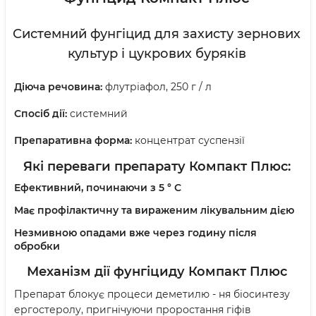
Системний фунгіцид для захисту зернових
культур і цукрових буряків
Діюча речовина:
флутріафол, 250 г / л
Спосіб дії:
системний
Препаративна форма:
концентрат суспензії
Які переваги препарату Компакт Плюс:
Ефективний, починаючи з 5 ° С
Має профілактичну та вираженим лікувальним дією
Незмивною опадами вже через годину після
обробки
Механізм дії фунгіциду Компакт Плюс
Препарат блокує процеси деметилю - ня біосинтезу
ергостеролу, пригнічуючи проростання гіфів