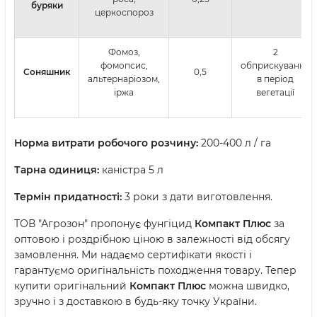
буряки
церкоспороз
Фомоз,
2
фомопсис,
обприскування
Соняшник
0,5
альтернаріозом,
в період
іржа
вегетації
Норма витрати робочого розчину:
200-400 л / га
Тарна одиниця:
каністра 5 л
Термін придатності:
3 роки з дати виготовлення.
ТОВ "Агрозон" пропонує фунгіцид
Компакт Плюс
за
оптовою і роздрібною ціною в залежності від обсягу
замовлення. Ми надаємо сертифікати якості і
гарантуємо оригінальність походження товару. Тепер
купити оригінальний
Компакт Плюс
можна швидко,
зручно і з доставкою в будь-яку точку України.