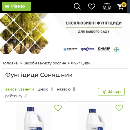
0
Меню
Головна
Засоби захисту рослин
Фунгіциди
Фунгіциди Соняшник
замовчуванням
ціною
назвою
Фільтр
рейтингу