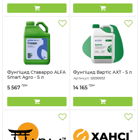
Фунгіцид Ставарро ALFA
Фунгіцид Вартіс АХТ - 5 л
Smart Agro - 5 л
Артикул:
12030012
грн
грн
5 567
14 165