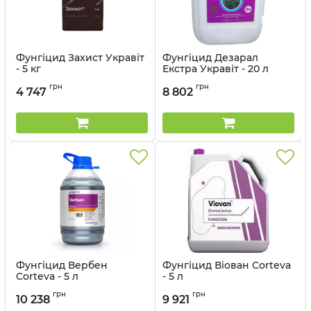
Фунгіцид Захист Укравіт
Фунгіцид Дезарал
- 5 кг
Екстра Укравіт - 20 л
Артикул:
12035028
Артикул:
12035027
грн
грн
4 747
8 802
Фунгіцид Вербен
Фунгіцид Віован Corteva
Corteva - 5 л
- 5 л
Артикул:
12010017
Артикул:
12010016
грн
грн
10 238
9 921