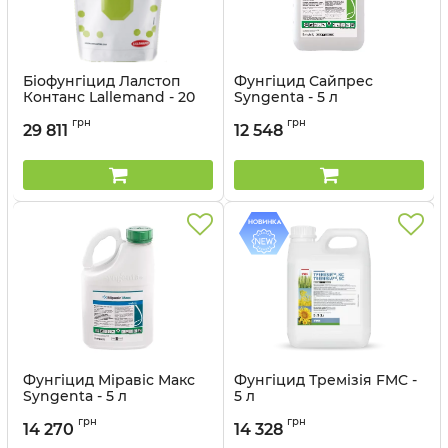
Біофунгіцид Лалстоп
Фунгіцид Сайпрес
Контанс Lallemand - 20
Syngenta - 5 л
кг
Артикул:
12023049
грн
грн
29 811
12 548
Фунгіцид Міравіс Макс
Фунгіцид Тремізія FMC -
Syngenta - 5 л
5 л
Артикул:
12023044
Артикул:
1201406
грн
грн
14 270
14 328