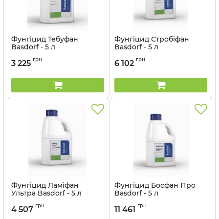
Фунгіцид Тебуфан
Фунгіцид Стробіфан
Basdorf - 5 л
Basdorf - 5 л
Артикул:
12044708
Артикул:
12044707
грн
грн
3 225
6 102
Фунгіцид Ламіфан
Фунгіцид Босфан Про
Ультра Basdorf - 5 л
Basdorf - 5 л
Артикул:
12044706
Артикул:
12044705
грн
грн
4 507
11 461