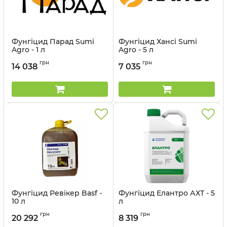
Фунгіцид Парад Sumi
Фунгіцид Хансі Sumi
Agro - 1 л
Agro - 5 л
Артикул:
12022029
Артикул:
12022030
грн
грн
14 038
7 035
Фунгіцид Ревікер Basf -
Фунгіцид Елантро АХТ - 5
10 л
л
Артикул:
1205033
грн
грн
20 292
8 319