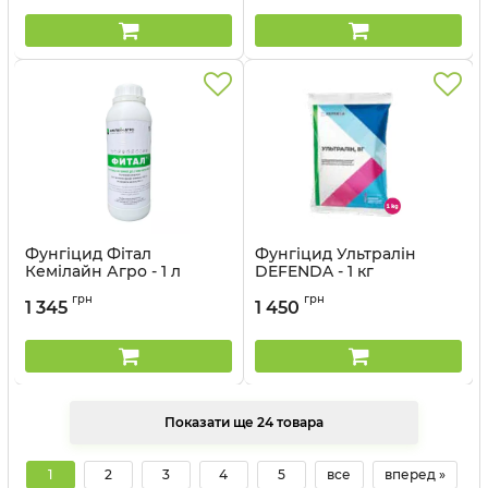
Фунгіцид Фітал
Фунгіцид Ультралін
Кемілайн Агро - 1 л
DEFENDA - 1 кг
Артикул:
1203921
Артикул:
12012014
грн
грн
1 345
1 450
Показати ще 24 товара
1
2
3
4
5
все
вперед »