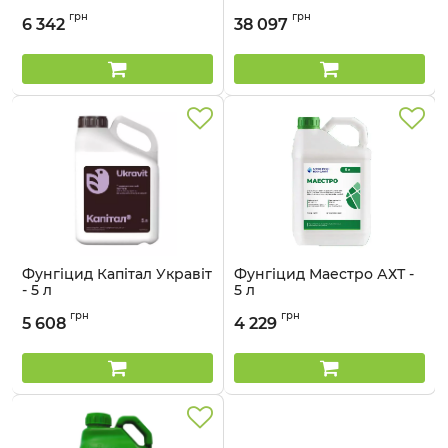
Артикул:
12012011
Артикул:
1202301
грн
грн
6 342
38 097
Фунгіцид Капітал Укравіт
Фунгіцид Маестро АХТ -
- 5 л
5 л
Артикул:
12035014
Артикул:
1203003
грн
грн
5 608
4 229