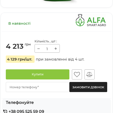
В наявності
Кількість
, шт
:
4 213
грн
−
+
4 129 грн
/шт.
при замовленні від
4
шт.
Купити
Номер телефону*
Телефонуйте
+38 095 525 59 09