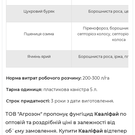
Цукровий буряк
Борошниста роса, церк
Піренофороз, борошниста р
Пшениця озима
септоріоз колосу, септоріоз л
колоса
Ячмінь ярий
Борошниста роса, іржа, плями
Норма витрат робочого розчину:
200-300 л/га
Тарна одиниця:
пластикова каністра 5 л.
Строк придатності:
3 роки з дати виготовлення.
ТОВ "Агрозон" пропонує фунгіцид
Кваліфай
по
оптовій та роздрібній ціні в залежності від
об`єму замовлення. Купити
Кваліфай
відтепер