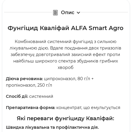
Опис
Фунгіцид Кваліфай ALFA Smart Agro
Комбінований системний фунгіцид з сильною
лікувальною дією. Вдале поєднання двох триазолів
забезпечує довготривалий захисний ефект проти
найбільш широкого спектра збудників грибних
хвороб
Діюча речовина:
ципроконазол, 80 г/л +
пропіконазол, 250 г/л
Спосіб дії:
системний
Препаративна форма:
концентрат, що емульгується
Які переваги фунгіциду
Кваліфай:
Швидка лікувальна та профілактична дія.