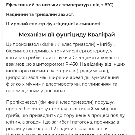
Ефективний за низьких температур ( від + 8°С).
Надійний та тривалий захист.
Широкий спектр фунгіцидної активності.
Механізм дії фунгіциду Кваліфай
Ципроконазол (хімічний клас триазоли) – інгібує
біосинтез стеринів, у тому числі ергостеролу, у
клітинах грибів, пригнічуючи С-14-деметилювання
взаємодією з цитохромом Р-450. На відміну від інших
інгібіторів біосинтезу стеринів (тріадименол),
ципроконазол має ширший ареал дії, зумовлений
фізико-хімічними властивостями, поглинанням та
переміщенням у рослинах.
Пропіконазол (хімічний клас триазоли) порушує
процес біосинтезу стеролу в клітинній мембрані
гриба, що призводить до порушень в процесі поділу
клітин, а згодом і до загибелі патогена, проникає в
рослину вже через 1-2 години після внесення.