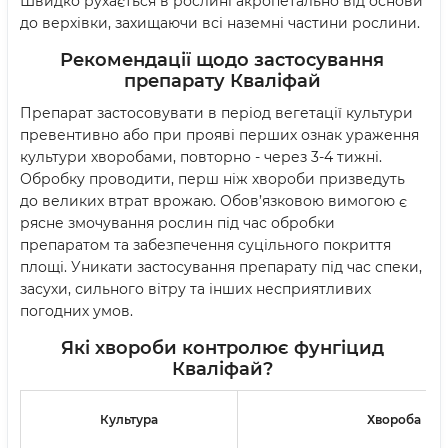
Швидко рухається в рослині акропетально від основи
до верхівки, захищаючи всі наземні частини рослини.
Рекомендації щодо застосування
препарату Кваліфай
Препарат застосовувати в період вегетації культури
превентивно або при прояві перших ознак ураження
культури хворобами, повторно - через 3-4 тижні.
Обробку проводити, перш ніж хвороби призведуть
до великих втрат врожаю. Обов’язковою вимогою є
рясне змочування рослин під час обробки
препаратом та забезпечення суцільного покриття
площі. Уникати застосування препарату під час спеки,
засухи, сильного вітру та інших несприятливих
погодних умов.
Які хвороби контролює фунгіцид
Кваліфай?
Культура
Хвороба