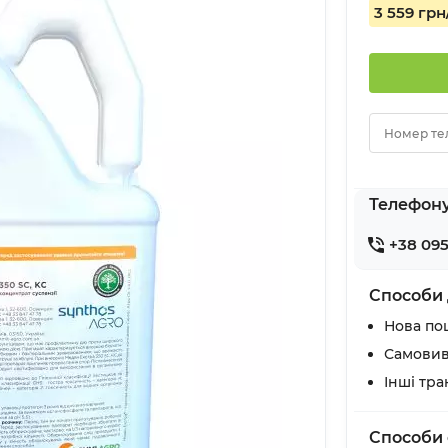
3 559 грн
Номер те
Телефон
+38 095
Способи 
Нова по
Самовив
Інші тр
Способи 