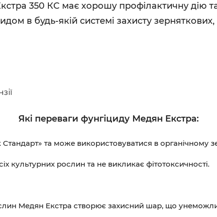
кстра 350 КС має хорошу профілактичну дію т
дом в будь-якій системі захисту зерняткових, я
зії
Які переваги фунгіциду Медян Екстра:
 Стандарт» та може використовуватися в органічному з
іх культурних рослин та не викликає фітотоксичності.
лин Медян Екстра створює захисний шар, що унеможли