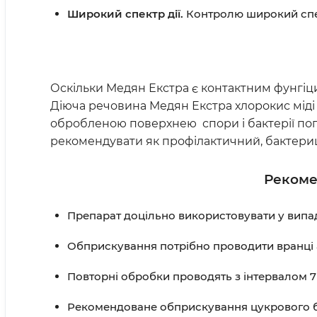
Широкий спектр дії.
Контролю широкий спект
Оскільки Медян Екстра є контактним фунгіц
Діюча речовина Медян Екстра хлорокис міді
обробленою поверхнею спори і бактерії пог
рекомендувати як профілактичний, бактери
Рекоме
Препарат доцільно використовувати у випад
Обприскування потрібно проводити вранці аб
Повторні обробки проводять з інтервалом 7 
Рекомендоване обприскування цукрового бу