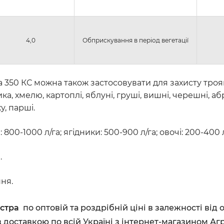
4,0
Обприскування в період вегетації
 350 КС можна також застосовувати для захисту троянд
ика, хмелю, картоплі, яблуні, груші, вишні, черешні, 
у, парші.
 800-1000 л/га; ягідники: 500-900 л/га; овочі: 200-400 
.
ня.
стра
по оптовій та роздрібній ціні в залежності від
доставкою по всій Україні з інтернет-магазином Агр