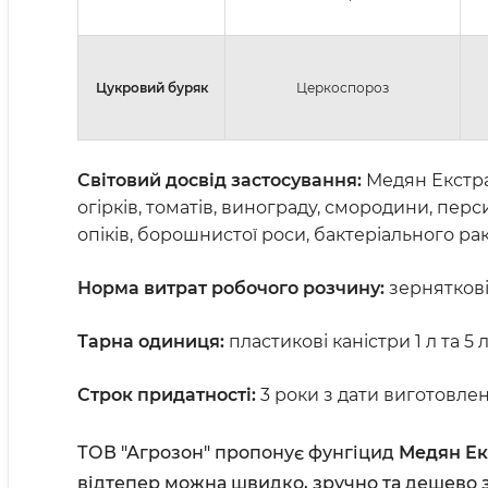
Цукровий буряк
Церкоспороз
Світовий досвід застосування:
Медян Екстра
огірків, томатів, винограду, смородини, перс
опіків, борошнистої роси, бактеріального рак
Норма витрат робочого розчину:
зерняткові:
Тарна одиниця:
пластикові каністри 1 л та 5 л
Строк придатності:
3 роки з дати виготовлен
ТОВ "Агрозон" пропонує фунгіцид
Медян Ек
відтепер можна швидко, зручно та дешево з 