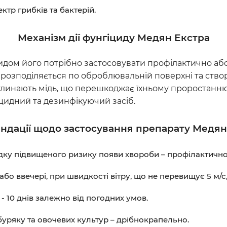
р грибків та бактерій.
Механізм дії фунгіциду Медян Екстра
идом його потрібно застосовувати профілактично аб
 розподіляється по оброблювальній поверхні та ств
линають мідь, що перешкоджає їхньому проростанню 
цидний та дезинфікуючий засіб.
ндації щодо застосування препарату Медян
ку підвищеного ризику появи хвороби – профілактично,
о ввечері, при швидкості вітру, що не перевищує 5 м/с, 
- 10 днів залежно від погодних умов.
ряку та овочевих культур – дрібнокрапельно.