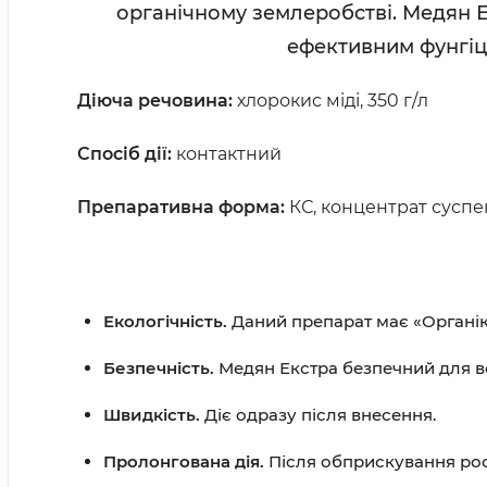
органічному землеробстві. Медян Е
ефективним фунгіци
Діюча речовина:
хлорокис міді, 350 г/л
Спосіб дії:
контактний
Препаративна форма:
КС, концентрат суспен
Екологічність.
Даний препарат має «Органік
Безпечність.
Медян Екстра безпечний для вс
Швидкість.
Діє одразу після внесення.
Пролонгована дія.
Після обприскування рос