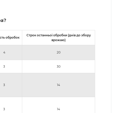
ра?
Строк останньої обробки (днів до збору
сть обробок
врожаю)
4
20
3
30
3
14
3
14