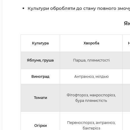
Культури обробляти до стану повного змоч
Я
Культура
Хвороба
Н
Яблуня, груша
Парша, плямистості
Виноград
Антракноз, мілдью
Фітофтороз, макроспоріоз,
Томати
бура плямистість
Переноспороз, антракноз,
Огірки
бактеріоз