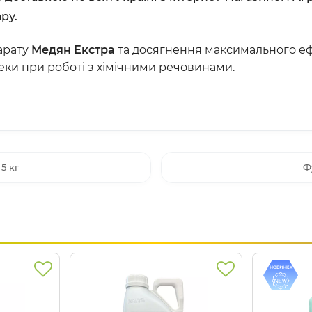
ру.
арату
Медян Екстра
та досягнення максимального ефе
пеки при роботі з хімічними речовинами.
5 кг
Ф