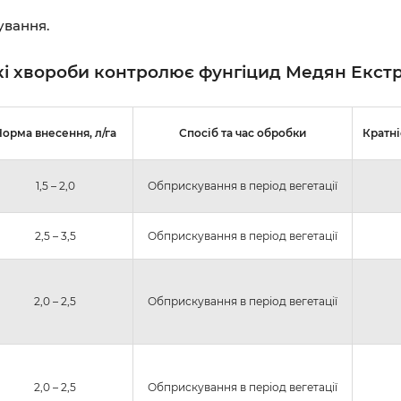
ування.
кі хвороби контролює фунгіцид Медян Екст
орма внесення, л/га
Спосіб та час обробки
Кратні
1,5 – 2,0
Обприскування в період вегетації
2,5 – 3,5
Обприскування в період вегетації
2,0 – 2,5
Обприскування в період вегетації
2,0 – 2,5
Обприскування в період вегетації