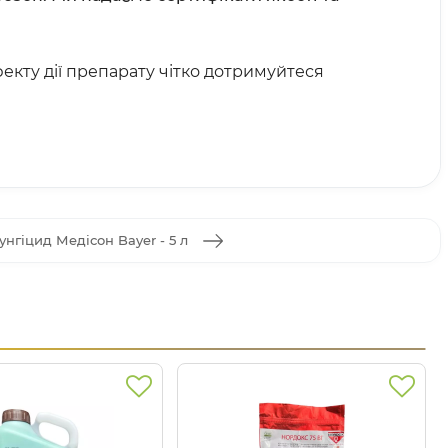
кту дії препарату чітко дотримуйтеся
унгіцид Медісон Bayer - 5 л