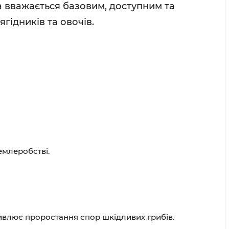
а вважається базовим, доступним та
гідників та овочів.
емлеробстві.
влює проростання спор шкідливих грибів.