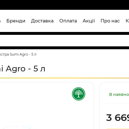
а
Бренди
Доставка
Оплата
Акції
Про нас
К
стра Sumi Agro - 5 л
 Agro - 5 л
В наявно
3 66