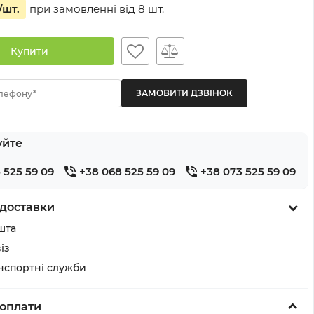
/шт.
при замовленні від
8
шт.
Купити
лефону*
уйте
 525 59 09
+38 068 525 59 09
+38 073 525 59 09
доставки
шта
із
анспортні служби
оплати