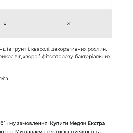
4
20
 (в грунті), квасолі, декоративних рослин,
абрикос від хвороб фітофторозу, бактеріальних
л/га
 об`єму замовлення.
Купити Медян Екстра
озон. Ми надаємо сертифікати якості та