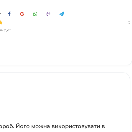
:
( 21
ідгук
вороб. Його можна використовувати в