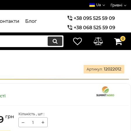
Ua
Гривні
+38 095 525 59 09
онтакти
Блог
+38 068 525 59 09
+38 073 525 59 09
0
12022012
Артикул:
сті
Кількість
, шт
:
9
грн
−
+