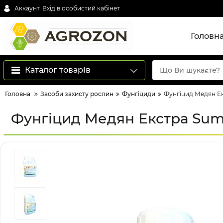
Аккаунт
Вхід в особистий кабінет
Головн
Каталог товарів
Головна
Засоби захисту рослин
Фунгіциди
Фунгіцид Медян Ек
Фунгіцид Медян Екстра Sumi