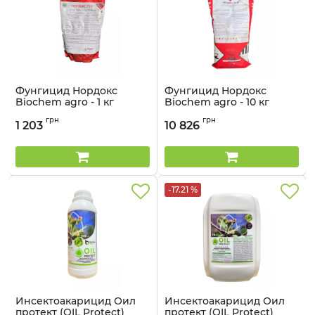
Фунгицид Нордокс
Фунгицид Нордокс
Biochem agro - 1 кг
Biochem agro - 10 кг
Артикул:
12041502
Артикул:
12041501
грн
грн
1 203
10 826
-17.21 %
Инсектоакарицид Оил
Инсектоакарицид Оил
протект (OIL Protect)
протект (OIL Protect)