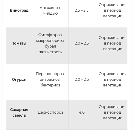
Оприскивания
Антракноз,
Виноград
2,5 – 3,5
в период
милдью
вегетации
Фитофтороз,
Оприскивания
макроспориоз,
Томат
ы
2,0 – 2,5
в период
бурая
вегетации
пятнистость
Переноспороз,
Оприскивания
О
гурцы
антракноз,
2,0 – 2,5
в период
бактериоз
вегетации
Оприскивания
Сахарная
Церкоспороз
4,0
в период
свекла
вегетации