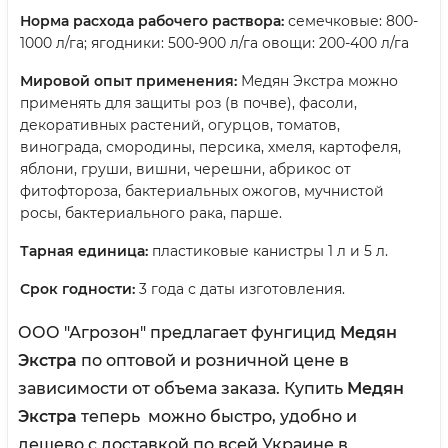
Норма расхода рабочего раствора:
семечковые: 800-
1000 л/га; ягодники: 500-900 л/га овощи: 200-400 л/га
Мировой опыт применения:
Медян Экстра можно
применять для защиты роз (в почве), фасоли,
декоративных растений, огурцов, томатов,
винограда, смородины, персика, хмеля, картофеля,
яблони, груши, вишни, черешни, абрикос от
фитофтороза, бактериальных ожогов, мучнистой
росы, бактериального рака, парше.
Тарная единица:
пластиковые канистры 1 л и 5 л.
Срок годности:
3 года с даты изготовления.
ООО "Агрозон" предлагает фунгицид
Медян
Экстра
по оптовой и розничной цене в
зависимости от объема заказа. Купить
Медян
Экстра
теперь можно быстро, удобно и
дешево с доставкой по всей Украине в