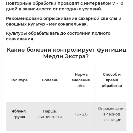
Повторные обработки проводят с интервалом 7 - 10
дней в зависимости от погодных условий.
Рекомендовано опрыскивание сахарной свеклы и
овощных культур - мелкокапельная.
Культуры обрабатывать до состояния полного
смачивания.
Какие болезни контролирует фунгицид
Медян Экстра
?
Норма
Способ и
Культура
Болезнь
внесения,
время
л/га
обработки
Оприскивания
Яблуня,
Парша,
1,5 – 2,0
в период
груша
пятнистости
вегетации