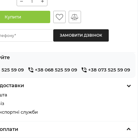
−
+
Купити
лефону*
уйте
 525 59 09
+38 068 525 59 09
+38 073 525 59 09
доставки
шта
із
анспортні служби
оплати