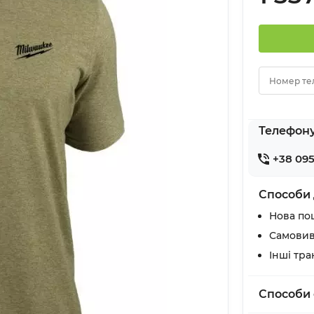
Номер те
Телефон
+38 095
Способи 
Нова по
Самовив
Інші тр
Способи 