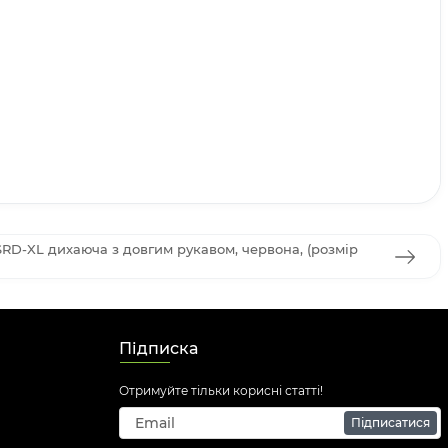
-XL дихаюча з довгим рукавом, червона, (розмір
Підписка
Отримуйте тільки корисні статті!
Підписатися