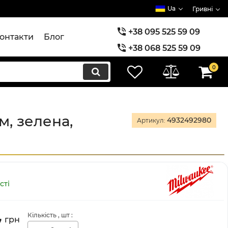
Ua
Гривні
+38 095 525 59 09
онтакти
Блог
+38 068 525 59 09
+38 073 525 59 09
0
, зелена,
4932492980
Артикул:
сті
Кількість
, шт
:
7
грн