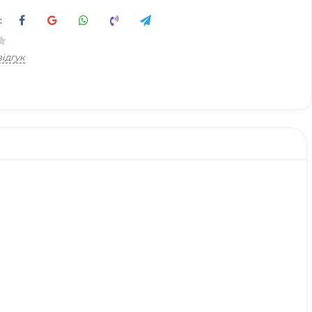
:
ідгук