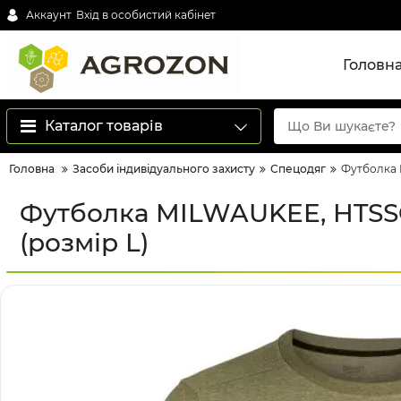
Аккаунт
Вхід в особистий кабінет
Головн
Каталог товарів
Головна
Засоби індивідуального захисту
Спецодяг
Футболка 
Футболка MILWAUKEE, HTSSG
(розмір L)