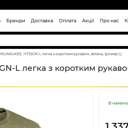
а
Бренди
Доставка
Оплата
Акції
Про нас
К
MILWAUKEE, HTSSGN-L легка з коротким рукавом, зелена, (розмір L)
N-L легка з коротким рукавом
В наявно
1 33