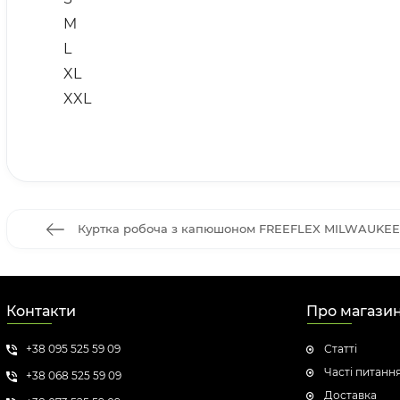
M
L
XL
XXL
Куртка робоча з капюшоном FREEFLEX MILWAUKEE, S
Контакти
Про магази
+38 095 525 59 09
Статті
Часті питанн
+38 068 525 59 09
Доставка