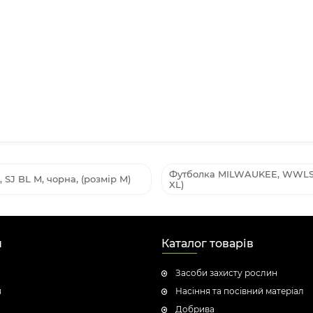
Футболка MILWAUKEE, WWLSRD
J BL M, чорна, (розмір M)
XL)
н
Каталог товарів
Засоби захисту рослин
я
Насіння та посівний матеріал
Добрива