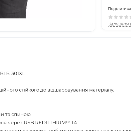
Поділитися
Залишити в
HBLB-301XL
дійного стійкого до відшаровування матеріалу.
ми та спиною
ться через USB REDLITHIUM™ L4
икатором дозволить вибирати між двома налаштуванн