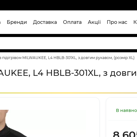
а
Бренди
Доставка
Оплата
Акції
Про нас
К
 підігрівом MILWAUKEE, L4 HBLB-301XL, з довгим рукавом, (розмір XL)
AUKEE, L4 HBLB-301XL, з довг
В наявно
8 60