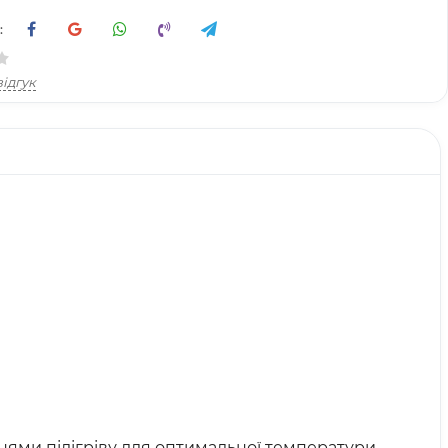
:
ідгук
ями підігріву для оптимальної температури