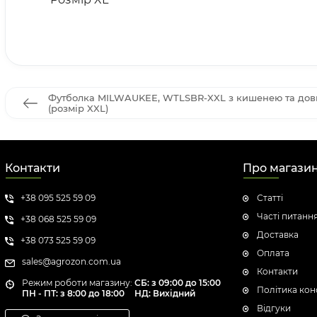
Футболка MILWAUKEE, WTLSBR-XXL з кишенею та довг
(розмір XXL)
Контакти
Про магази
+38 095 525 59 09
Статті
Часті питанн
+38 068 525 59 09
Доставка
+38 073 525 59 09
Оплата
sales@agrozon.com.ua
Контакти
Режим роботи магазину:
СБ: з 09:00 до 15:00
Політика кон
ПН - ПТ: з 8:00 до 18:00
НД: Вихідний
Відгуки