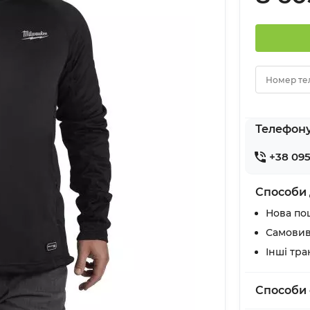
Номер те
Телефон
+38 095
Способи 
Нова по
Самовив
Інші тр
Способи 