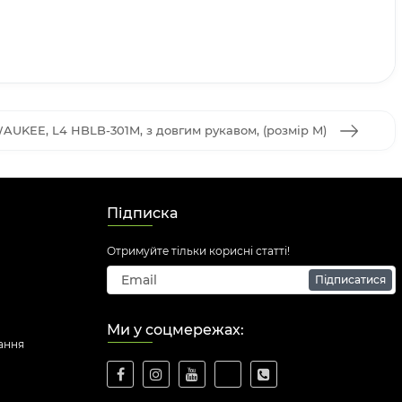
WAUKEE, L4 HBLB-301M, з довгим рукавом, (розмір M)
Підписка
Отримуйте тільки корисні статті!
Підписатися
Ми у соцмережах:
ання