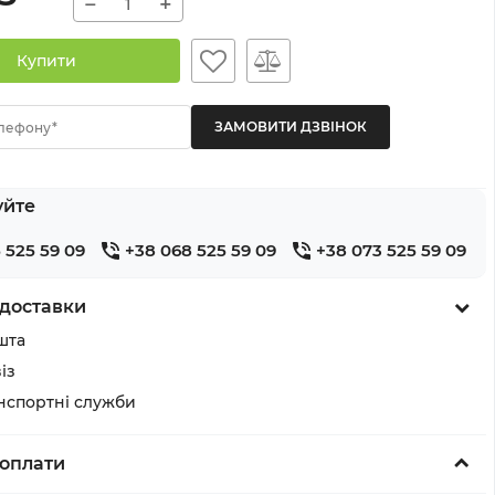
−
+
Купити
лефону*
уйте
 525 59 09
+38 068 525 59 09
+38 073 525 59 09
доставки
шта
із
анспортні служби
оплати