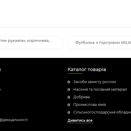
им рукавом, коричнева,
Футболка з підігрівом MIL
н
Каталог товарів
Засоби захисту рослин
я
Насіння та посівний матеріал
Добрива
Промислова хімія
Сільськогосподарське обладн
фіденцальності
Дивитись все