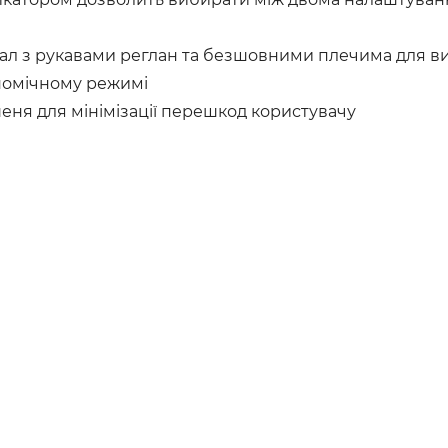
ал з рукавами реглан та безшовними плечима для вис
ономічному режимі
еня для мінімізації перешкод користувачу