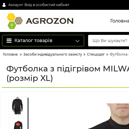
Аккаунт
Вхід в особистий кабінет
Головн
Каталог товарів
Головна
Засоби індивідуального захисту
Спецодяг
Футболка з
Футболка з підігрівом MILW
(розмір XL)