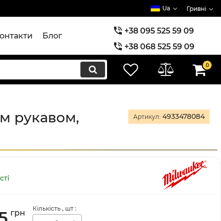
Ua
Гривні
+38 095 525 59 09
онтакти
Блог
+38 068 525 59 09
+38 073 525 59 09
0
им рукавом,
4933478084
Артикул:
сті
Кількість
, шт
:
5
грн