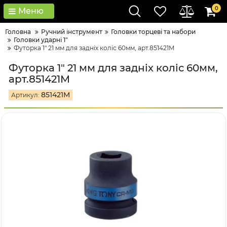
0
Меню
Головна
Ручний інструмент
Головки тopцeві тa нaбopи
Головки ударні 1"
Футорка 1" 21 мм для задніх коліс 60мм, арт.851421M
Футорка 1" 21 мм для задніх коліс 60мм,
арт.851421M
851421M
Артикул: