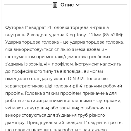
Опис
Футорка 1" квадрат 21 Головка торцева 4-гранна
внутрішній квадрат ударна King Tony 1" 21мм (851421M):
Ударна торцева головка – це ударна торцева головка,
яка використовується спільно з механізованим
інструментом при монтажі/демонтажі різьбових
з'єднань із зовнішнім профілем. Інструмент належить
до професійного типу та відповідає вимогам
німецького стандарту якості DIN 3121. Головною
характеристикою цієї головки є її 4-гранний робочий
профіль. Головка з таким профілем призначена для
роботи з чотиригранними кріпленнями – футорками,
які мають внутрішнє або зовнішнє різьблення та
використовуються для з'єднання труб різного
діаметру. Приєднувальний квадрат 1” свідчить про те,
що головка підходить для роботи з вантажною,