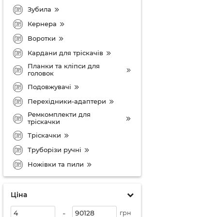
Зубила
Кернера
Воротки
Кардани для тріскачів
Планки та кліпси для
головок
Подовжувачі
Перехідники-адаптери
Ремкомплекти для
тріскачки
Тріскачки
Труборізи ручні
Ножівки та пили
Ціна
-
грн