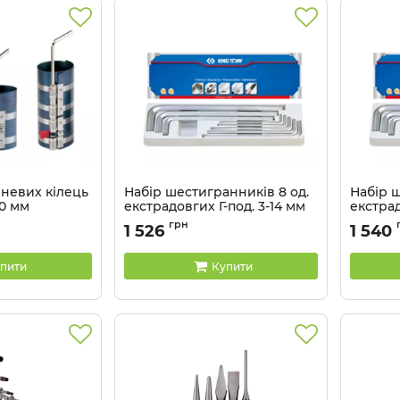
невих кілець
Набір шестигранників 8 од.
Набір ш
80 мм
екстрадовгих Г-под. 3-14 мм
екстрад
(уп.1), коробка з пластику
(уп.1) 
грн
1 526
1 540
Артикул:
20208MR01
Артикул:
пити
Купити