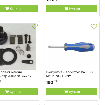
Купити
Купити
плект ключа
Викрутка - вороток 1/4", 150
метричного 34423
мм KING TONY
34423-3DK
Артикул:
2178DF
н
грн
190
Купити
Купити