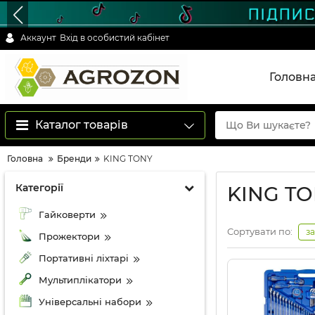
Аккаунт
Вхід в особистий кабінет
Головн
Каталог товарів
Головна
Бренди
KING TONY
Категорії
KING T
Гайковерти
Сортувати по:
з
Прожектори
Портативні ліхтарі
Мультиплікатори
Універсальні набори