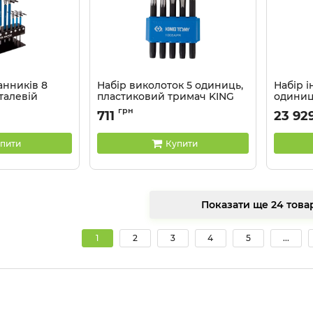
анників 8
Набір виколоток 5 одиниць,
Набір і
талевій
пластиковий тримач KING
одиниць 
TONY
пластик
грн
711
23 92
Артикул:
1005APR
Артикул:
пити
Купити
Показати ще 24 
1
2
3
4
5
...