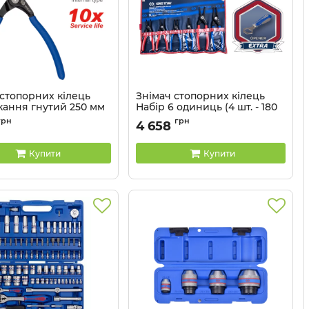
 стопорних кілець
Знімач стопорних кілець
кання гнутий 250 мм
Набір 6 одиниць (4 шт. - 180
ONY
мм, 2 шт. - 250 мм) (уп.1) в
грн
грн
4 658
чохолі із терилену KING
66HS-10
TONY
Купити
Купити
Артикул:
42156GP-VP