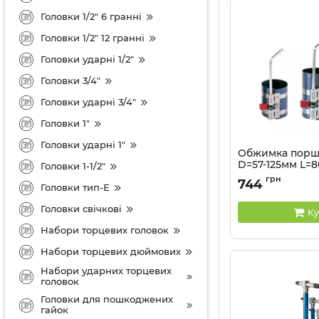
Головки 1/2" 6 гранні
Головки 1/2" 12 гранні
Головки ударні 1/2"
Головки 3/4"
Головки ударні 3/4"
Головки 1"
Головки ударні 1"
Обжимка порш
D=57-125мм L=
Головки 1-1/2"
Артикул:
9AC125-32
грн
744
Головки тип-Е
Головки свічкові
Ку
Набори торцевих головок
Набори торцевих дюймових
Набори ударних торцевих
головок
Головки для пошкоджених
гайок