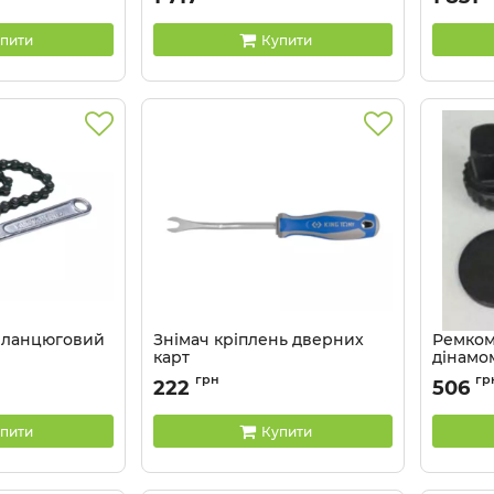
пити
Купити
а ланцюговий
Знімач кріплень дверних
Ремком
карт
дінамо
Артикул:
43280212
Артикул:
грн
гр
222
506
пити
Купити