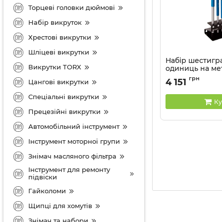
Торцеві головки дюймові
Набір викруток
Хрестові викрутки
Шліцеві викрутки
Набір шестигр
Викрутки TORX
одиниць на ме
пвдставці
грн
4 151
Цангові викрутки
Артикул:
23208MR
Спеціальні викрутки
Ку
Прецезійні викрутки
Автомобільний інструмент
Інструмент моторної групи
Знімач масляного фільтра
Інструмент для ремонту
підвіски
Гайколоми
Щипці для хомутів
Знімач та набори