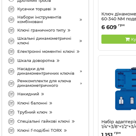
дротяних тросів
Кусачки торцеві
Ключ дінамоме
Набори інструментів
60-340 NM под
комбіновані
установка (уп.
грн
6 609
Артикул:
34462-2DG
Ключі граничного типу
Шкальні динамометричні
Ку
ключі
Електронні моментні ключі
Шкала доворотна
Насадки для
динамоментричних ключів
Ремкомплекти для ключа
динамометричного
Накидний
Ключі балонні
Трубний ключ
Спеціальні гайкові ключі
Набір адаптері
1/4"+3/8"+1/2"+3
Ключі Г-подібні TORX
KING TONY в п
грн
1 151