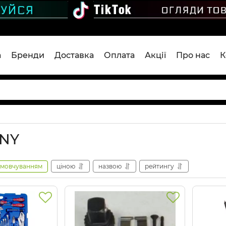
а
Бренди
Доставка
Оплата
Акції
Про нас
К
ONY
амовчуванням
ціною
назвою
рейтингу