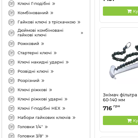
кейсі
Ключі Г-подібні
Артикул:
78106
Ку
Комбінований
Гайкові ключі з тріскачкою
Дюймові комбіновані
гайкові ключі
Рожковий
Стартерні ключі
Ключі накидні ударні
Розвідні ключі
Розрізний
Ключі ріжкові
Знімач фільтр
Ключі ріжкові ударні
60-140 мм
Артикул:
3204
грн
716
Ключі Г-подібні HEX
Набори гайкових ключів
Ку
Головки 1/4"
Головки 3/8"