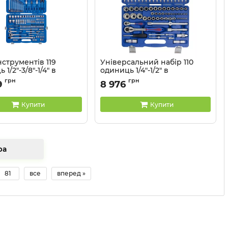
нструментів 119
Універсальний набір 110
1/2"-3/8"-1/4" в
одиниць 1/4"-1/2" в
овому кейсі (уп.1)
пластиковому кейсі
грн
грн
9
8 976
9519MR50
Артикул:
SC7510MR
Купити
Купити
товара
81
все
вперед »