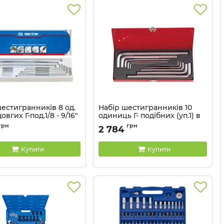
естигранників 8 од.
Набір шестигранників 10
овгих Г-под.1/8 - 9/16"
одиниць Г- подібних (уп.1) в
коробка з пластику
металевому кейсі KING TONY
грн
грн
2 784
20208SR01
Артикул:
20210MR
Купити
Купити