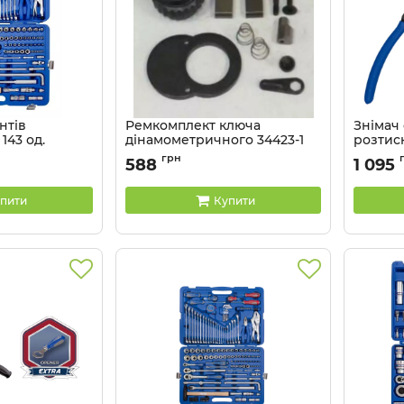
нтів
Ремкомплект ключа
Знімач
143 од.
дінамометричного 34423-1
розтис
2-ти грані KING
KING T
Артикул:
34423-1DK1
грн
588
1 095
ковому кейсі
Артикул:
01
пити
Купити