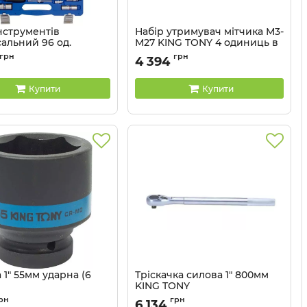
нструментів
Набір утримувач мітчика М3-
альний 96 од.
М27 KING TONY 4 одиниць в
" 12-ти грані KING
пластиковому кейсі
грн
грн
4 394
 пластиковому кейсі
Артикул:
39104M
SC7096MR
Купити
Купити
 1" 55мм ударна (6
Тріскачка силова 1" 800мм
KING TONY
853555M
Артикул:
8779-32F
рн
грн
6 134