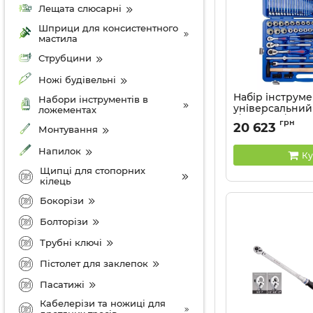
Лещата слюсарні
Шприци для консистентного
мастила
Струбцини
Ножі будівельні
Набір інструме
Набори інструментів в
універсальний 
ложементах
1/4"+1/2"+3/8" 1
грн
20 623
Монтування
TONY в пласти
Артикул:
SC9043MR
Напилок
Ку
Щипці для стопорних
кілець
Бокорізи
Болторізи
Трубні ключі
Пістолет для заклепок
Пасатижі
Кабелерізи та ножиці для