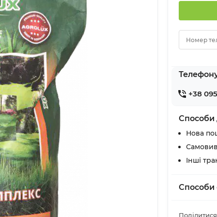
Номер те
Телефон
+38 095
Способи 
Нова по
Самовив
Інші тр
Способи 
Поділитися