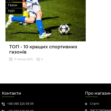
Газон
ТОП
ТОП - 10 кращих спортивних
газонів
17 Липня 2023
0
Контакти
Про магази
+38 095 525 59 09
Статті
Часті питанн