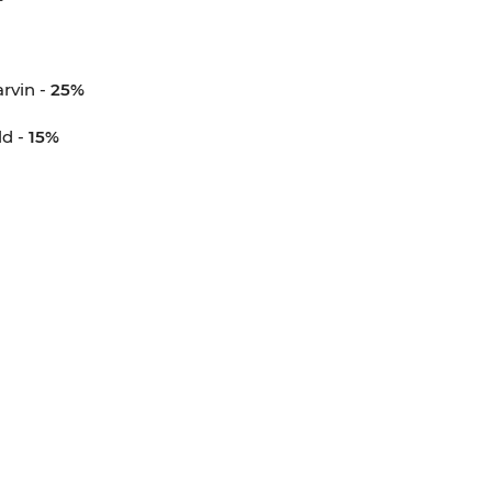
rvin -
25%
d -
15%