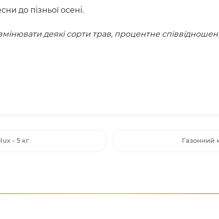
сни до пізньої осені.
мінювати деякі сорти трав, процентне співвідношенн
ux - 5 кг
Газонний к