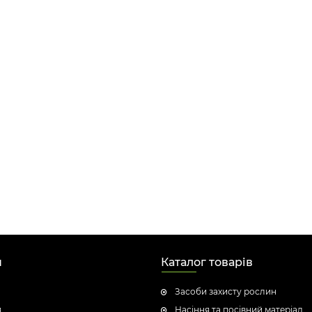
н
Каталог товарів
Засоби захисту рослин
я
Насіння та посівний матеріал