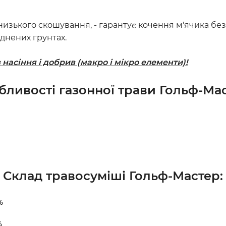
изького скошування, - гарантує кочення м'ячика бе
іднених грунтах.
асіння і добрив (макро і мікро елементи)!
бливості газонної трави Гольф-Мас
Склад травосуміші Гольф-Мастер
:
%
%