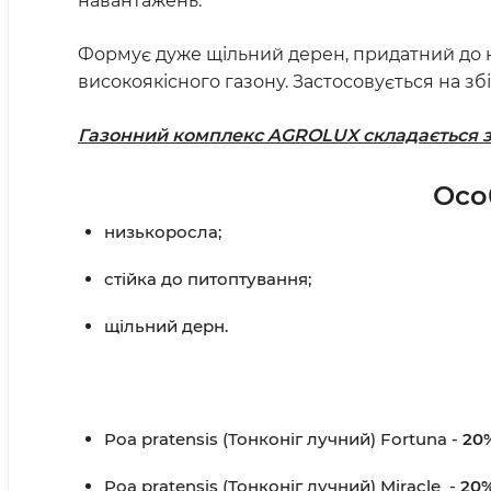
навантажень.
Формує дуже щільний дерен, придатний до н
високоякісного газону. Застосовується на зб
Газонний комплекс AGROLUX складається з н
Осо
низькоросла;
стійка до питоптування;
щільний дерн.
Poa pratensis (Тонконіг лучний) Fortuna -
20
Poa pratensis (Тонконіг лучний) Miracle -
20