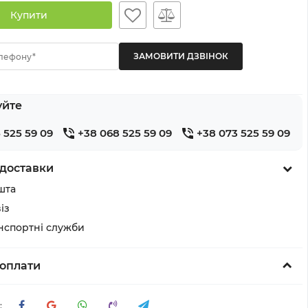
Купити
лефону*
уйте
 525 59 09
+38 068 525 59 09
+38 073 525 59 09
доставки
шта
із
анспортні служби
оплати
: