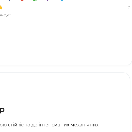
( 1
ідгук
р
ою стійкістю до інтенсивних механічних