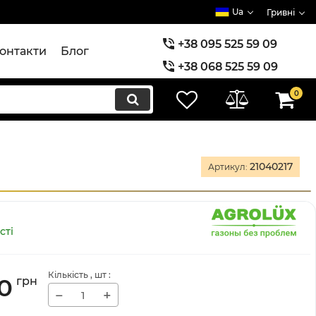
Ua
Гривні
+38 095 525 59 09
онтакти
Блог
+38 068 525 59 09
+38 073 525 59 09
0
21040217
Артикул:
сті
Кількість
, шт
:
0
грн
−
+