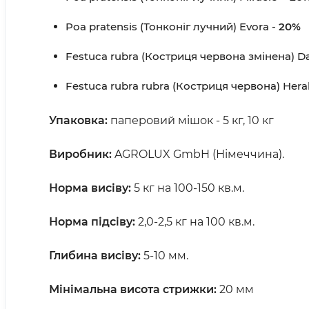
Poa pratensis (Тонконіг лучний) Evora -
20%
Festuca rubra (Костриця червона змінена) Da
Festuca rubra rubra (Костриця червона) Heral
Упаковка:
паперовий мішок - 5 кг, 10 кг
Виробник:
AGROLUX GmbH (Німеччина).
Норма висіву:
5 кг на 100-150 кв.м.
Норма підсіву:
2,0-2,5 кг на 100 кв.м.
Глибина висіву:
5-10 мм.
Мінімальна висота стрижки:
20 мм