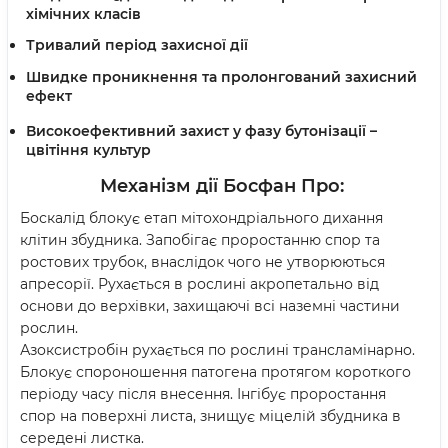
хiмiчних класiв
Тривалий період захисної дії
Швидке проникнення та пролонгований захисний
ефект
Високоефективний захист у фазу бутонізації –
цвітіння культур
Механізм дії Босфан Про
:
Боскалід блокує етап мітохондріального дихання
клітин збудника. Запобігає проростанню спор та
ростових трубок, внаслідок чого не утворюються
апресорії. Рухається в рослині акропетально від
основи до верхівки, захищаючі всі наземні частини
рослин.
Азоксистробін рухається по рослині трансламінарно.
Блокує спороношення патогена протягом короткого
періоду часу після внесення. Інгібує проростання
спор на поверхні листа, знищує міцелій збудника в
середені листка.