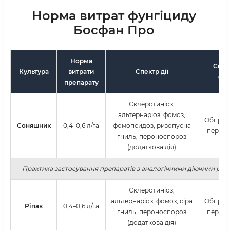
Норма витрат фунгіциду
Босфан Про
Норма
Спосі
Культура
витрати
Спектр дії
об
препарату
Склеротиніоз,
альтернаріоз, фомоз,
Обприс
Соняшник
0,4–0,6 л/га
фомопсидоз, ризопусна
період 
гниль, пероноспороз
(додаткова дія)
Практика застосування препаратів з аналогічними діючими ре
Склеротиніоз,
альтернаріоз, фомоз, сіра
Обприс
Ріпак
0,4–0,6 л/га
гниль, пероноспороз
період 
(додаткова дія)