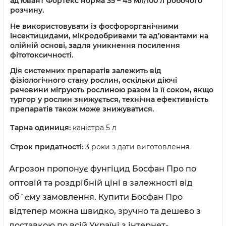
ад’ювант Фортекс норма 35 – 45 мл/100 л робочого
розчину.
Не використовувати із фосфорорганічними
інсектицидами, мікродобривами та ад’ювантами на
олійній основі, задля уникнення посилення
фітотоксичності.
Дія системних препаратів залежить від
фізіологічного стану рослин, оскільки діючі
речовини мігрують рослиною разом із її соком, якщо
тургор у рослин знижується, технічна ефективність
препаратів також може знижуватися.
Тарна одиниця:
каністра 5 л
Строк придатності:
3 роки з дати виготовлення.
Агрозон пропонує фунгіцид Босфан Про по
оптовій та роздрібній ціні в залежності від
об`єму замовлення. Купити Босфан Про
відтепер можна швидко, зручно та дешево з
доставкою по всій Україні з інтернет-