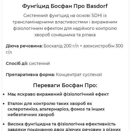
Фунгіцид Босфан Про
Basdorf
Системний фунгіцид на основі SDHI із
трансламінарними властивостями і вираженим
фізіологічним ефектом для надійного контролю
хвороб соняшника та ріпака
Діюча речовина:
Боскалід 200 г/л + азоксистробін 300
г/л
Спосіб дії:
системнй
Препаративна форма:
Концентрат суспензії
Переваги Босфан Про
:
Має яскраво виражений фiзiологiчний ефект
Еталон для контролю таких хвороб як
склеротиніоз, альтернаріоз, фомоз та інших
небезпечних хвороб
Висока фунгiцидна та фiзiологiчна ефективнiсть
завдяки поєднанню двох дiючих речовин з рiзних