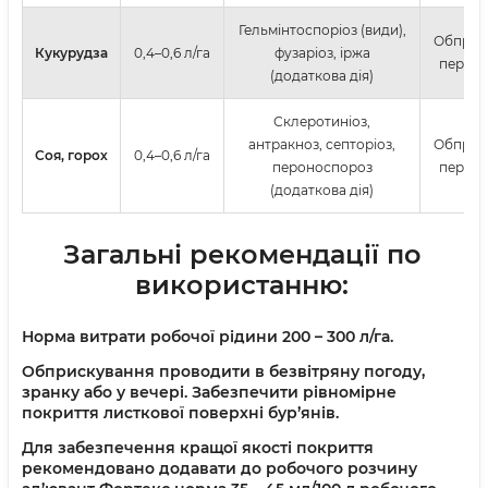
Гельмінтоспоріоз (види),
Обприс
Кукурудза
0,4–0,6 л/га
фузаріоз, іржа
період 
(додаткова дія)
Склеротиніоз,
антракноз, септоріоз,
Обприс
Соя, горох
0,4–0,6 л/га
пероноспороз
період 
(додаткова дія)
Загальні рекомендації по
використанню:
Норма витрати робочої рідини 200 – 300 л/га.
Обприскування проводити в безвітряну погоду,
зранку або у вечері. Забезпечити рівномірне
покриття листкової поверхні бур’янів.
Для забезпечення кращої якості покриття
рекомендовано додавати до робочого розчину