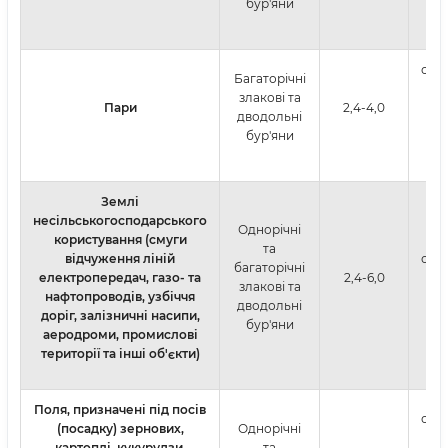
бур'яни
обп
Багаторічні
б
злакові та
Пари
2,4-4,0
дводольні
а
бур'яни
Землі
несільськогосподарського
Однорічні
користування (смуги
та
відчуження ліній
обп
багаторічні
електропередач, газо- та
2,4-6,0
в
злакові та
нафтопроводів, узбіччя
дводольні
доріг, залізничні насипи,
бур'яни
аеродроми, промислові
території та інші об'єкти)
Поля, призначені під посів
обп
(посадку) зернових,
Однорічні
в
картоплі, кукурудзи,
та