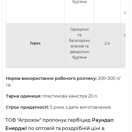
бур'яни
в
н
біл
Однорічні
та
обп
багаторічні
по
Горох
2,4
злакові та
поб
дводольні
бур'яни
Норма використання робочого розчину:
200–300 л/
га.
Тарна одиниця:
пластикова каністра 20 л.
Строк придатності:
3 роки з дати виготовлення.
ТОВ "Агрозон" пропонує гербіцид
Раундап
Енерджі
по оптовій та роздрібній ціні в