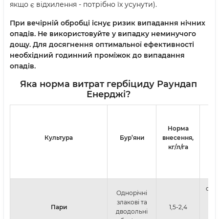
якщо є відхилення - потрібно їх усунути).
При вечірній обробці існує ризик випадання нічних
опадів. Не використовуйте у випадку неминучого
дощу. Для досягнення оптимальної ефективності
необхідний годинний проміжок до випадання
опадів.
Яка норма витрат гербіциду Раундап
Енерджі?
Норма
Спо
Культура
Бур’яни
внесення,
кг/л/га
обп
Однорічні
б
злакові та
Пари
1,5-2,4
дводольні
а