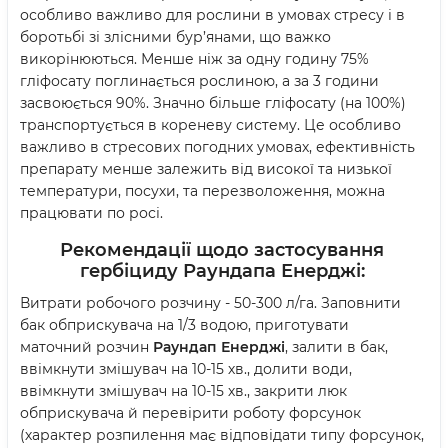
особливо важливо для рослини в умовах стресу і в
боротьбі зі злісними бур’янами, що важко
викорінюються. Менше ніж за одну годину 75%
гліфосату поглинається рослиною, а за 3 години
засвоюється 90%. Значно більше гліфосату (на 100%)
транспортується в кореневу систему. Це особливо
важливо в стресових погодних умовах, ефективність
препарату менше залежить від високої та низької
температури, посухи, та перезволоження, можна
працювати по росі.
Рекомендації щодо з
астосування
гербіциду Раундапа
Енерджі:
Витрати робочого розчину - 50-300 л/га. Заповнити
бак обприскувача на 1/3 водою, приготувати
маточний розчин
Раундап Енерджі
, залити в бак,
ввімкнути змішувач на 10-15 хв., долити води,
ввімкнути змішувач на 10-15 хв., закрити люк
обприскувача й перевірити роботу форсунок
(характер розпилення має відповідати типу форсунок,