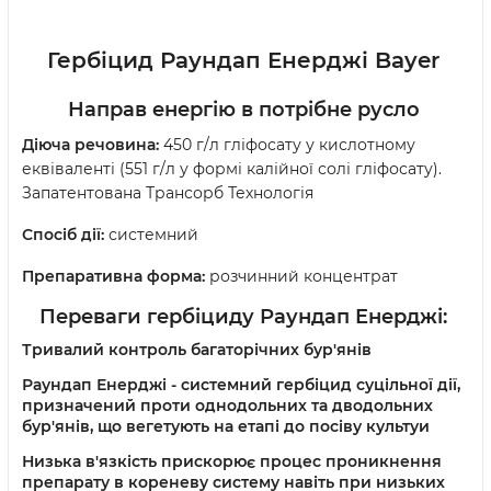
Гербіцид Раундап Енерджі Bayer
Направ енергію в потрібне русло
Діюча речовина:
450 г/л гліфосату у кислотному
еквіваленті (551 г/л у формі калійної солі гліфосату).
Запатентована Трансорб Технологія
Спосіб дії:
системний
Препаративна форма:
розчинний концентрат
Переваги гербіциду Раундап Енерджі:
Тривалий контроль багаторічних бур'янів
Раундап Енерджі - системний гербіцид суцільної дії,
призначений проти однодольних та дводольних
бур'янів, що вегетують на етапі до посіву культуи
Низька в'язкість прискорює процес проникнення
препарату в кореневу систему навіть при низьких