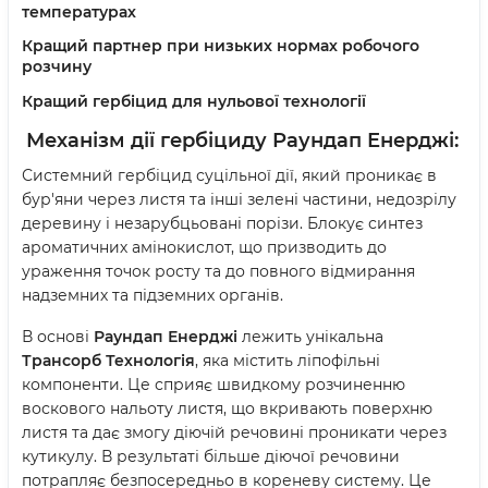
температурах
Кращий партнер при низьких нормах робочого
розчину
Кращий гербіцид для нульової технології
Механізм дії
гербіциду Раундап Енерджі:
Системний гербіцид суцільної дії, який проникає в
бур'яни через листя та інші зелені частини, недозрілу
деревину і незарубцьовані порізи. Блокує синтез
ароматичних амінокислот, що призводить до
ураження точок росту та до повного відмирання
надземних та підземних органів.
В основі
Раундап Енерджі
лежить унікальна
Трансорб Технологія
, яка містить ліпофільні
компоненти. Це сприяє швидкому розчиненню
воскового нальоту листя, що вкривають поверхню
листя та дає змогу діючій речовині проникати через
кутикулу. В результаті більше діючої речовини
потрапляє безпосередньо в кореневу систему. Це