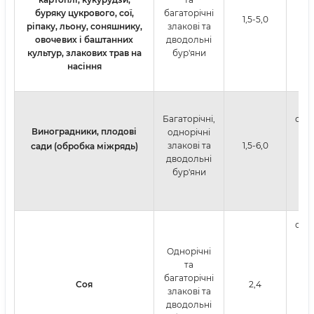
буряку цукрового, сої,
багаторічні
1,5-5,0
на
ріпаку, льону, соняшнику,
злакові та
овочевих і баштанних
дводольні
культур, злакових трав на
бур'яни
насіння
на
Багаторічні,
обп
Виноградники, плодові
однорічні
в
злакові та
1,5-6,0
б
сади (обробка міжрядь)
дводольні
м
бур'яни
на
обп
пос
Однорічні
п
та
багаторічні
ни
Соя
2,4
злакові та
се
дводольні
я