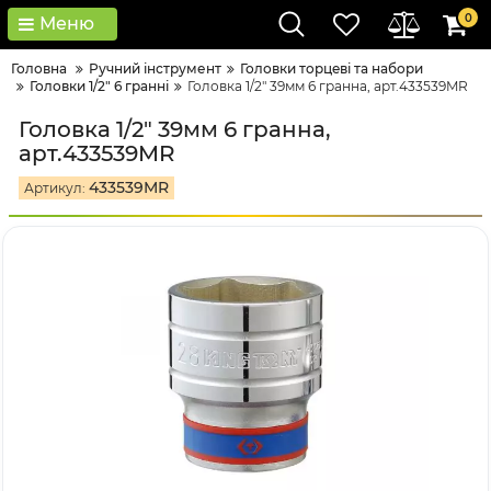
0
Меню
Головна
Ручний інструмент
Головки тopцeві тa нaбopи
Головки 1/2" 6 гранні
Головка 1/2" 39мм 6 гранна, арт.433539MR
Головка 1/2" 39мм 6 гранна,
арт.433539MR
433539MR
Артикул: