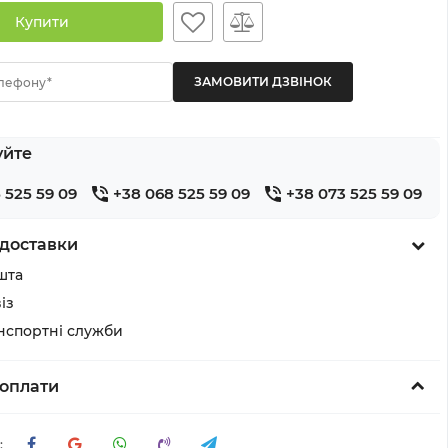
Купити
лефону*
уйте
 525 59 09
+38 068 525 59 09
+38 073 525 59 09
доставки
шта
із
анспортні служби
оплати
: