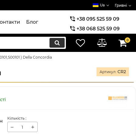
Ua
Гривні
+38 095 525 59 09
онтакти
Блог
+38 068 525 59 09
+38 073 525 59 09
0
0101,S00101 ) Della Concordia
a
CR2
Артикул:
сті
Кількість
:
н
−
+