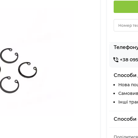
Номер те
Телефон
+38 095
Способи 
Нова по
Самовив
Інші тр
Способи 
Поділитися