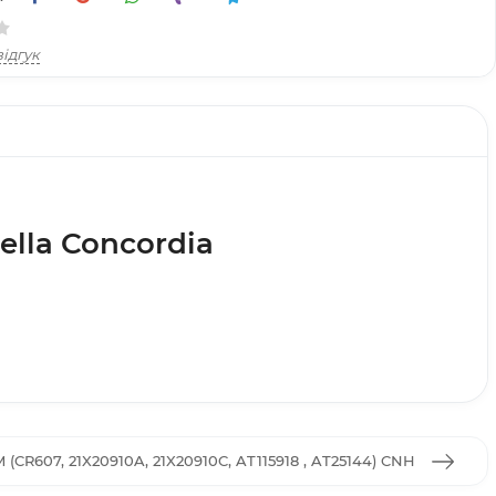
ідгук
Della Concordia
CR607, 21X20910A, 21X20910C, AT115918 , AT25144) CNH