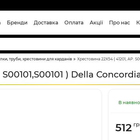
а
Бренди
Доставка
Оплата
Акції
Про нас
К
лки, труби, хрестовини для карданів
Хрестовина 22X54 ( 41201, АР. S0
 S00101,S00101 ) Della Concordi
В наявно
512
гр