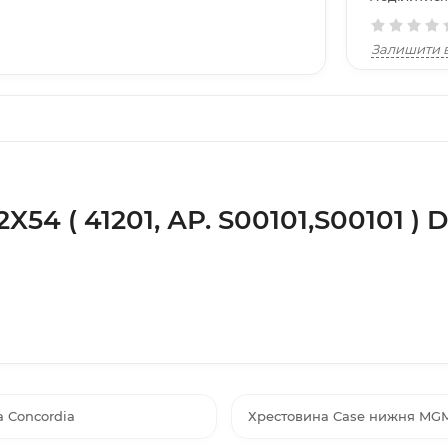
Залишити в
54 ( 41201, АР. S00101,S00101 ) 
a Concordia
Хрестовина Case нижня MGM (