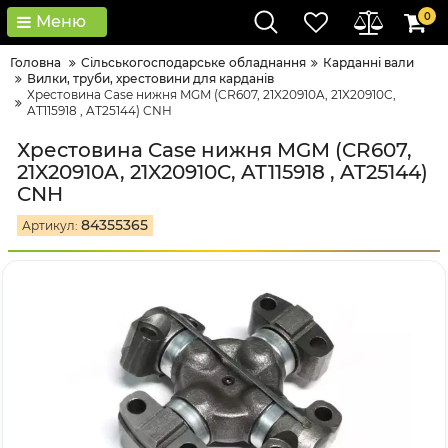
0
Меню
Головна
Сільськогосподарське обладнання
Карданні вали
Вилки, труби, хрестовини для карданів
Хрестовина Case нижня MGM (CR607, 21X20910A, 21X20910C,
AT115918 , AT25144) CNH
Хрестовина Case нижня MGM (CR607,
21X20910A, 21X20910C, AT115918 , AT25144)
CNH
84355365
Артикул: