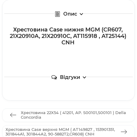
Опис
Хрестовина Case нижня MGM (CR607,
21X20910A, 21X20910C, AT115918 , AT25144)
CNH
Відгуки
Хрестовина 22X54 ( 41201, АР. S00101,S00101 ) Della
Concordia
Хрестовина Case верхня MGM ( AT149827 , 153901351,
301844A1, 301844A2, 90-5882T2,CR608) CNH