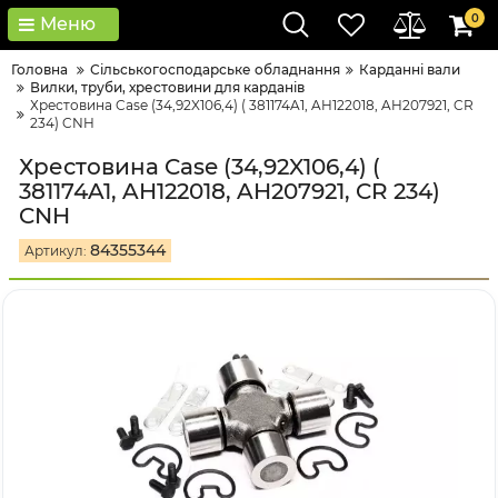
0
Меню
Головна
Сільськогосподарське обладнання
Карданні вали
Вилки, труби, хрестовини для карданів
Хрестовина Case (34,92X106,4) ( 381174A1, AH122018, AH207921, CR
234) CNH
Хрестовина Case (34,92X106,4) (
381174A1, AH122018, AH207921, CR 234)
CNH
84355344
Артикул: