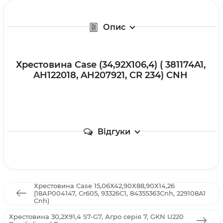
Опис
Хрестовина Case (34,92X106,4) ( 381174A1,
AH122018, AH207921, CR 234) CNH
Відгуки
Хрестовина Case 15,06Х42,90Х88,90Х14,26
(18AP004147, Cr605, 93326C1, 84355363Cnh, 229108A1
Cnh)
Хрестовина 30,2Х91,4 S7-G7, Агро серія 7, GKN U220