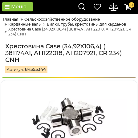
0
Меню
Главная
Сельскохозяйственное оборудование
Карданные валы
Вилки, трубы, крестовины для карданов
Хрестовина Case (34,92X106,4) ( 381174A1, AH122018, AH207921, CR
234) CNH
Хрестовина Case (34,92X106,4) (
381174A1, AH122018, AH207921, CR 234)
CNH
84355344
Артикул: