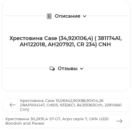
Описание
Хрестовина Case (34,92X106,4) ( 381174A1,
AH122018, AH207921, CR 234) CNH
Отзывы
Крестовина Case 15,06Х42,90Х88,90Х14,26
(18AP004147, Cr605, 93326C1, 84355363Cnh, 229108A1
Cnh)
Хрестовина 30,2Х91,4 S7-G7, Агро серія 7, GKN U220
Bondioli and Pavesi