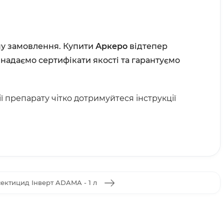
єму замовлення. Купити
Аркеро
відтепер
 надаємо сертифікати якості та гарантуємо
 препарату чітко дотримуйтеся інструкції
сектицид Інверт ADAMA - 1 л