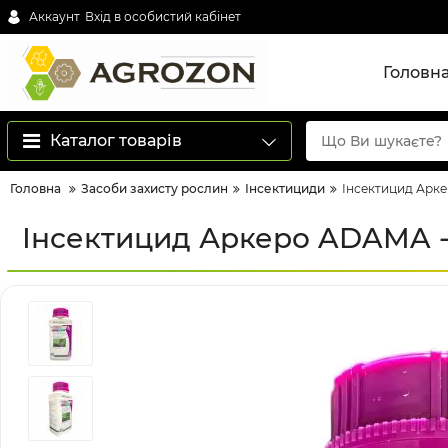
Аккаунт
Вхід в особистий кабінет
Головн
Каталог товарів
Головна
Засоби захисту рослин
Інсектициди
Інсектицид Арке
Інсектицид Аркеро ADAMA - 