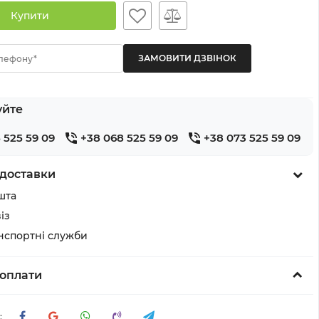
Купити
лефону*
уйте
 525 59 09
+38 068 525 59 09
+38 073 525 59 09
доставки
шта
із
анспортні служби
оплати
: