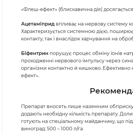
«Флеш-ефект» (блискавична дія) досягаєтьс
Ацетаміприд
впливає на нервову систему ко
Характеризується системною дією, поширюєт
контакту, так і внаслідок харчування на обр
Біфентрин
порушує процес обміну іонів нат
проходженні нервового імпульсу через сина
організми контактно й кишково. Ефективно ко
ефект».
Рекоменда
Препарат вносять лише наземним обприскув
додають необхідну кількість препарату. До
готують на спеціальному майданчику, що під
виноград: 500 – 1000 л/га