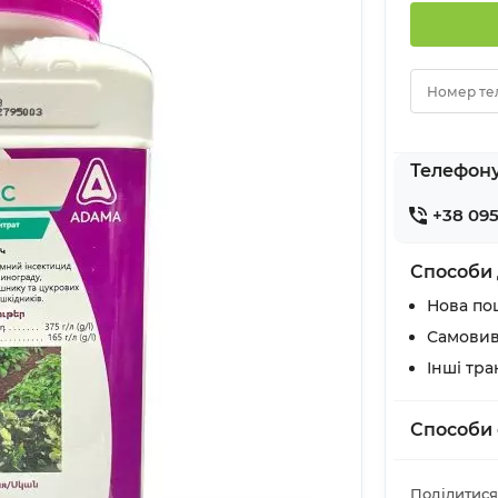
Номер те
Телефон
+38 095
Способи 
Нова по
Самовив
Інші тр
Способи 
Поділитися