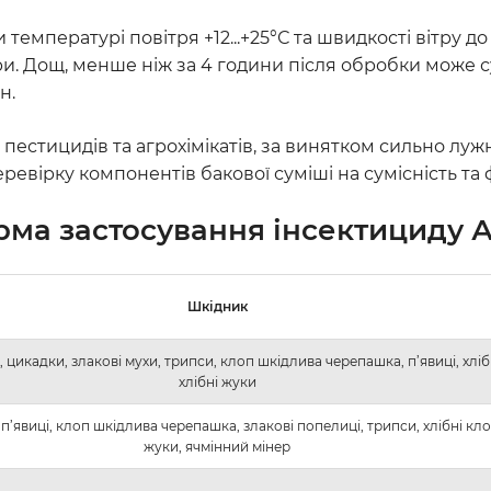
температурі повітря +12...+25°С та швидкості вітру д
и. Дощ, менше ніж за 4 години після обробки може с
н.
пестицидів та агрохімікатів, за винятком сильно лу
вірку компонентів бакової суміші на сумісність та ф
рма застосування
інсектициду 
Шкідник
, цикадки, злакові мухи, трипси, клоп шкідлива черепашка, п’явиці, хліб
хлібні жуки
п’явиці, клоп шкідлива черепашка, злакові попелиці, трипси, хлібні кло
жуки, ячмінний мінер