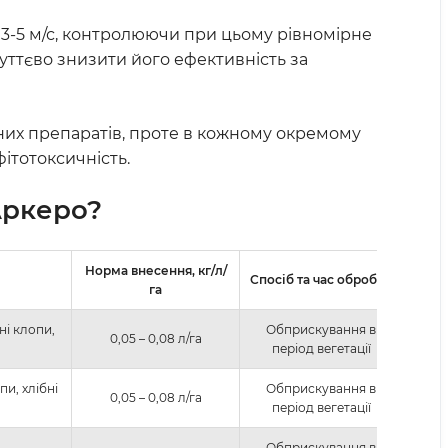
о 3-5 м/с, контролюючи при цьому рівномірне
уттєво знизити його ефективність за
жних препаратів, проте в кожному окремому
ітотоксичність.
Аркеро
?
Норма внесення, кг/л/
Крат
Спосіб та час обробки
га
обр
ні клопи,
Обприскування в
0,05 – 0,08 л/га
період вегетації
пи, хлібні
Обприскування в
0,05 – 0,08 л/га
період вегетації
Обприскування в