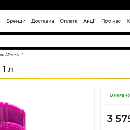
а
Бренди
Доставка
Оплата
Акції
Про нас
К
ро ADAMA - 1 л
1 л
В наявно
3 57