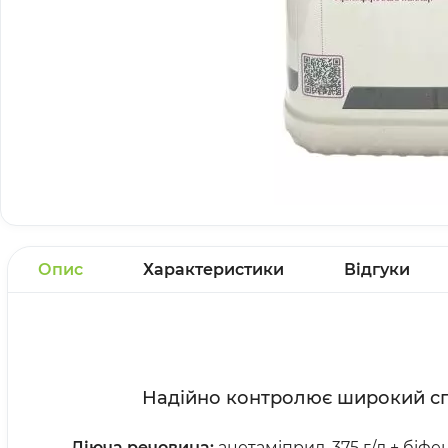
Опис
Характеристики
Відгуки
Надійно контролює широкий спе
Діюча речовина:
ацетаміприд, 375 г/л + біфен