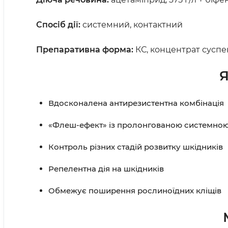
Спосіб дії:
системний, контактний
П
репаративна форма:
КС, концентрат суспен
Я
Вдосконалена антирезистентна комбінація
«Флеш-ефект» із пролонгованою системною
Контроль різних стадій розвитку шкідників
Репелентна дія на шкідників
Обмежує поширення рослиноїдних кліщів