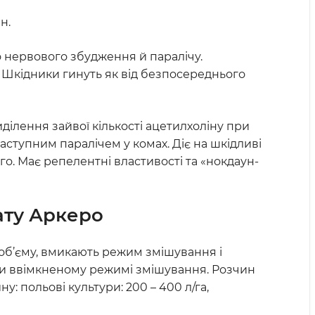
н.
о нервового збудження й паралічу.
 Шкідники гинуть як від безпосереднього
ілення зайвої кількості ацетилхоліну при
ступним паралічем у комах. Діє на шкідливі
го. Має репелентні властивості та «нокдаун-
ату Аркеро
об’єму, вмикають режим змішування і
при ввімкненому режимі змішування. Розчин
 польові культури: 200 – 400 л/га,