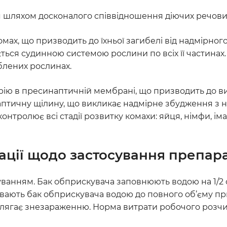
я шляхом досконалого співвідношення діючих речови
мах, що призводить до їхньої загибелі від надмірног
ься судинною системою рослини по всіх її частинах.
облених рослинах.
рію в пресинаптичній мембрані, що призводить до вид
птичну щілину, що викликає надмірне збудження з на
нтролює всі стадії розвитку комахи: яйця, німфи, іма
ції щодо застосування препар
анням. Бак обприскувача заповнюють водою на 1/2 
ливають бак обприскувача водою до повного об’єму 
лягає знезараженню. Норма витрати робочого розчину: