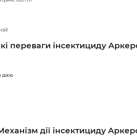
зії
кі переваги інсектициду Аркер
 дією
Механізм дії інсектициду Аркер