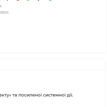
ідгук
у» та посиленої системної дії.