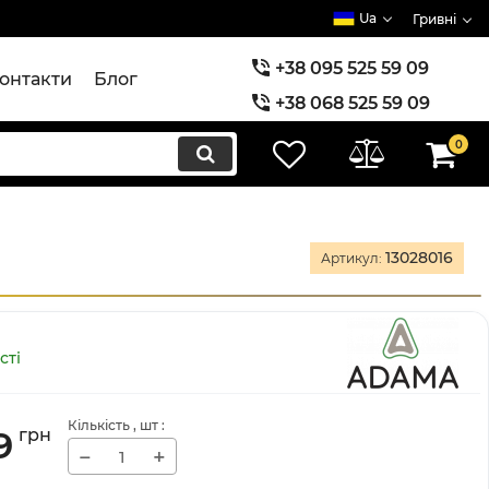
Ua
Гривні
+38 095 525 59 09
онтакти
Блог
+38 068 525 59 09
+38 073 525 59 09
0
13028016
Артикул:
сті
Кількість
, шт
:
9
грн
−
+