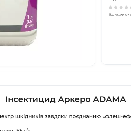
Залишити в
Інсектицид Аркеро ADAMA
ктр шкідників завдяки поєднанню «флеш-ефект
трин, 165 г/л