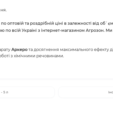
ня.
о
по оптовій та роздрібній ціні в залежності від об`
ю по всій Україні з інтернет-магазином Агрозон. Ми
арату
Аркеро
та досягнення максимального ефекту дії
оботі з хімічними речовинами.
- 5 л
Ін