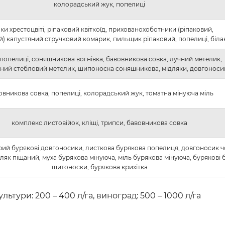
колорадський жук, попелиці
ки хрестоцвіті, ріпаковий квіткоїд, прихованохоботники (ріпаковий,
й) капустяний стручковий комарик, пильщик ріпаковий, попелиці, біла
 попелиці, соняшникова вогнівка, бавовникова совка, лучний метелик,
ний стебловий метелик, шипоноска соняшникова, мідляки, довгоноси
вникова совка, попелиці, колорадський жук, томатна мінуюча міль
комплекс листовійок, кліщі, трипси, бавовникова совка
ірий бурякові довгоносики, листкова бурякова попелиця, довгоносик 
ляк піщаний, муха бурякова мінуюча, міль бурякова мінуюча, бурякові 
щитоноски, бурякова крихітка
льтури: 200 – 400 л/га, виноград: 500 – 1000 л/га