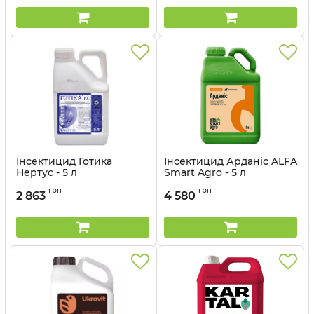
Інсектицид Готика
Інсектицид Арданіс ALFA
Нертус - 5 л
Smart Agro - 5 л
грн
грн
2 863
4 580