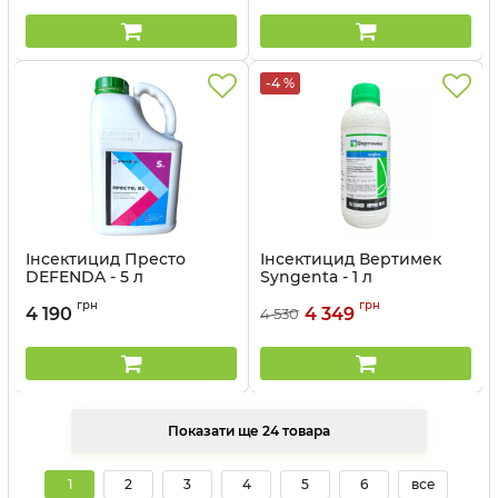
-4 %
Інсектицид Престо
Інсектицид Вертимек
DEFENDA - 5 л
Syngenta - 1 л
Артикул:
1301207
Артикул:
1302304
грн
грн
4 190
4 349
4 530
Показати ще 24 товара
1
2
3
4
5
6
все