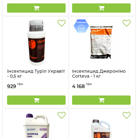
Інсектицид Туріл Укравіт
Інсектицид Джеронімо
- 0,5 кг
Corteva - 1 кг
Артикул:
13035016
Артикул:
1301006
грн
грн
929
4 168