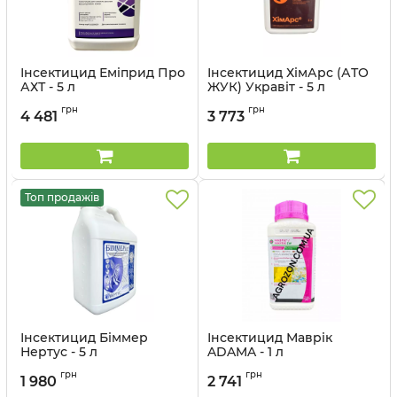
Інсектицид Еміприд Про
Інсектицид ХімАрс (АТО
АХТ - 5 л
ЖУК) Укравіт - 5 л
Артикул:
13030013
Артикул:
13035023
грн
грн
4 481
3 773
Топ продажів
Інсектицид Біммер
Інсектицид Маврік
Нертус - 5 л
ADAMA - 1 л
Артикул:
1303202-1
Артикул:
1302807
грн
грн
1 980
2 741