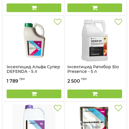
Інсектицид Альфа Супер
Інсектицид Ратибор Біо
DEFENDA - 5 л
Presence - 5 л
Артикул:
1301201
грн
грн
1 789
2 500