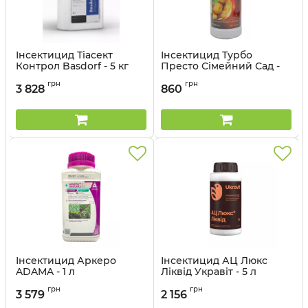
Інсектицид Тіасект
Інсектицид Турбо
Контрол Basdorf - 5 кг
Престо Сімейний Сад -
0,5 л
Артикул:
13044710
грн
грн
3 828
860
Інсектицид Аркеро
Інсектицид АЦ Люкс
ADAMA - 1 л
Ліквід Укравіт - 5 л
Артикул:
13028016
Артикул:
13035025
грн
грн
3 579
2 156