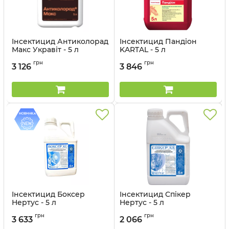
Інсектицид Антиколорад
Інсектицид Пандіон
Макс Укравіт - 5 л
KARTAL - 5 л
Артикул:
1303503
Артикул:
1301701
грн
грн
3 126
3 846
Інсектицид Боксер
Інсектицид Спікер
Нертус - 5 л
Нертус - 5 л
Артикул:
1303203
Артикул:
13032012
грн
грн
3 633
2 066