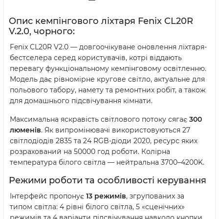
Опис кемпінгового ліхтаря Fenix CL20R
V.2.0, чорного:
Fenix CL20R V2.0 — довгоочікуване оновлення ліхтаря-
бестселера серед користувачів, котрі віддають
перевагу функціональному кемпінговому освітленню.
Модель дає рівномірне кругове світло, актуальне для
польового табору, намету та ремонтних робіт, а також
для домашнього підсвічування кімнати.
Максимальна яскравість світлового потоку сягає
300
люменів
. Як випромінювачі використовуються 27
світлодіодів 2835 та 24 RGB-діоди 2020, ресурс яких
розрахований на 50000 год роботи. Колірна
температура білого світла — нейтральна 3700–4200K.
Режими роботи та особливості керування
Інтерфейс пропонує
13 режимів
, згрупованих за
типом світла: 4 рівні білого світла, 5 «сценічних»
режимів та 4 варіанти підсвічування навколо кнопки