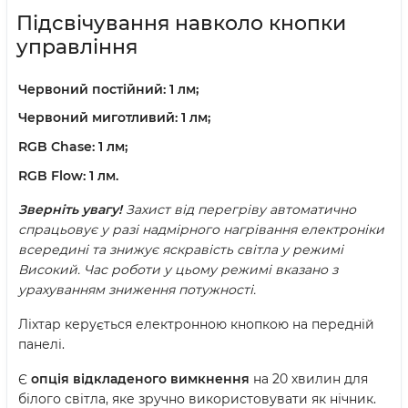
Підсвічування навколо кнопки
управління
Червоний постійний:
1 лм;
Червоний миготливий:
1 лм;
RGB Chase:
1 лм;
RGB Flow:
1 лм.
Зверніть увагу!
Захист від перегріву автоматично
спрацьовує у разі надмірного нагрівання електроніки
всередині та знижує яскравість світла у режимі
Високий. Час роботи у цьому режимі вказано з
урахуванням зниження потужності.
Ліхтар керується електронною кнопкою на передній
панелі.
Є
опція відкладеного вимкнення
на 20 хвилин для
білого світла, яке зручно використовувати як нічник.