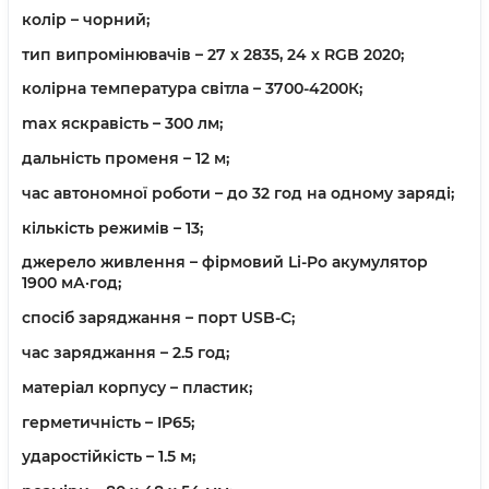
колір – чорний;
тип випромінювачів – 27 х 2835, 24 х RGB 2020;
колірна температура світла – 3700-4200К;
max яскравість – 300 лм;
дальність променя – 12 м;
час автономної роботи – до 32 год на одному заряді;
кількість режимів – 13;
джерело живлення – фірмовий Li-Po акумулятор
1900 мА·год;
спосіб заряджання – порт USB-C;
час заряджання – 2.5 год;
матеріал корпусу – пластик;
герметичність – IP65;
ударостійкість – 1.5 м;