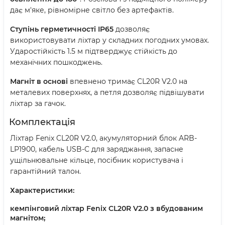
дає м'яке, рівномірне світло без артефактів.
Ступінь герметичності IP65
дозволяє
використовувати ліхтар у складних погодних умовах.
Ударостійкість 1.5 м підтверджує стійкість до
механічних пошкоджень.
Магніт в основі
впевнено тримає CL20R V2.0 на
металевих поверхнях, а петля дозволяє підвішувати
ліхтар за гачок.
Комплектація
Ліхтар Fenix CL20R V2.0, акумуляторний блок ARB-
LP1900, кабель USB-C для заряджання, запасне
ущільнювальне кільце, посібник користувача і
гарантійний талон.
Характеристики:
кемпінговий ліхтар Fenix CL20R V2.0 з вбудованим
магнітом;