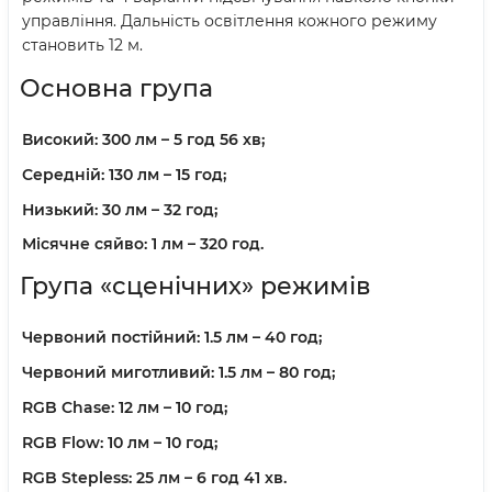
управління. Дальність освітлення кожного режиму
становить 12 м.
Основна група
Високий:
300 лм – 5 год 56 хв;
Середній:
130 лм – 15 год;
Низький:
30 лм – 32 год;
Місячне сяйво:
1 лм – 320 год.
Група «сценічних» режимів
Червоний постійний:
1.5 лм – 40 год;
Червоний миготливий:
1.5 лм – 80 год;
RGB Chase:
12 лм – 10 год;
RGB Flow:
10 лм – 10 год;
RGB Stepless:
25 лм – 6 год 41 хв.