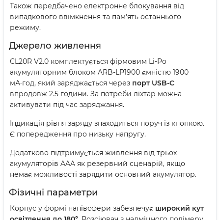
Також передбачено електронне блокування від
випадкового ввімкнення та пам'ять останнього
режиму.
Джерело живлення
CL20R V2.0 комплектується фірмовим Li-Po
акумуляторним блоком ARB-LP1900 ємністю 1900
мА·год, який заряджається через
порт USB-C
впродовж 2.5 години. За потреби ліхтар можна
активувати під час заряджання.
Індикація рівня заряду знаходиться поруч із кнопкою.
Є попередження про низьку напругу.
Додатково підтримується живлення від трьох
акумуляторів AAA як резервний сценарій, якщо
немає можливості зарядити основний акумулятор.
Фізичні параметри
Корпус у формі напівсфери забезпечує
широкий кут
освітлення до 180°
. Розсіювач з надміцного полімеру