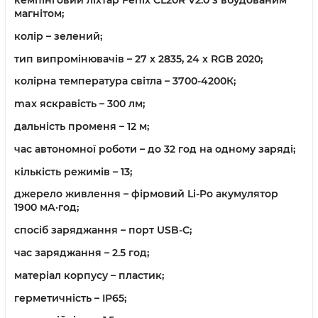
магнітом;
колір – зелений;
тип випромінювачів – 27 х 2835, 24 х RGB 2020;
колірна температура світла – 3700-4200К;
max яскравість – 300 лм;
дальність променя – 12 м;
час автономної роботи – до 32 год на одному заряді;
кількість режимів – 13;
джерело живлення – фірмовий Li-Po акумулятор
1900 мА·год;
спосіб заряджання – порт USB-C;
час заряджання – 2.5 год;
матеріал корпусу – пластик;
герметичність – IP65;