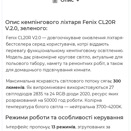
Опис
Опис кемпінгового ліхтаря Fenix CL20R
V.2.0, зеленого:
Fenix CL20R V2.0 — довгоочікуване оновлення ліхтаря-
бестселера серед користувачів, котрі віддають
перевагу функціональному кемпінговому освітленню.
Модель дає рівномірне кругове світло, актуальне для
польового табору, намету та ремонтних робіт, а також
для домашнього підсвічування кімнати.
Максимальна яскравість світлового потоку сягає
300
люменів
. Як випромінювачі використовуються 27
світлодіодів 2835 та 24 RGB-діоди 2020, ресурс яких
розрахований на 50000 год роботи. Колірна
температура білого світла — нейтральна 3700–4200K.
Режими роботи та особливості керування
Інтерфейс пропонує
13 режимів
, згрупованих за