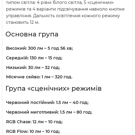
типом світла: 4 рівні білого світла, 5 «сценічних»
режимів та 4 варіанти підсвічування навколо кнопки
управління. Дальність освітлення кожного режиму
становить 12 м.
Основна група
Високий:
300 лм – 5 год 56 хв;
Середній:
130 лм – 15 год;
Низький:
30 лм – 32 год;
Місячне сяйво:
1 лм – 320 год.
Група «сценічних» режимів
Червоний постійний:
1.5 лм – 40 год;
Червоний миготливий:
1.5 лм – 80 год;
RGB Chase:
12 лм – 10 год;
RGB Flow:
10 лм – 10 год;