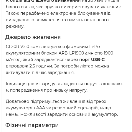
Є
опція відкладеного вимкнення
на 20 хвилин для
білого світла, яке зручно використовувати як нічник.
Також передбачено електронне блокування від
випадкового ввімкнення та пам'ять останнього
режиму.
Джерело живлення
CL20R V2.0 комплектується фірмовим Li-Po
акумуляторним блоком ARB-LP1900 ємністю 1900
мА·год, який заряджається через
порт USB-C
впродовж 2.5 години. За потреби ліхтар можна
активувати під час заряджання.
Індикація рівня заряду знаходиться поруч із кнопкою.
Є попередження про низьку напругу.
Додатково підтримується живлення від трьох
акумуляторів AAA як резервний сценарій, якщо
немає можливості зарядити основний акумулятор.
Фізичні параметри