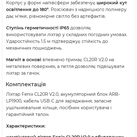
Корпус у формі напівсфери забезпечує
широкий кут
освітлення до 180°
. Розсіювач з надміцного полімеру
дає м'яке, рівномірне світло без артефактів.
Ступінь герметичності IP65
дозволяє
використовувати ліхтар у складних погодних умовах.
Ударостійкість 1.5 м підтверджує стійкість до
механічних пошкоджень.
Магніт в основі
впевнено тримає CL20R V2.0 на
металевих поверхнях, а петля дозволяє підвішувати
ліхтар за гачок.
Комплектація
Ліхтар Fenix CL20R V2.0, акумуляторний блок ARB-
LP1900, кабель USB-C для заряджання, запасне
ущільнювальне кільце, посібник користувача і
гарантійний талон.
Характеристики:
кемпінговий ліхтар Fenix CL20R V2.0 з вбудованим