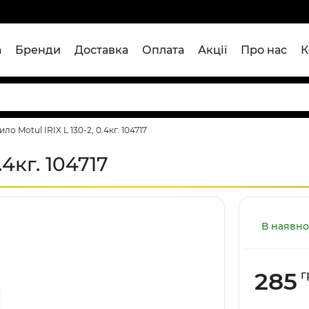
а
Бренди
Доставка
Оплата
Акції
Про нас
К
ло Motul IRIX L 130-2, 0.4кг. 104717
.4кг. 104717
В наявно
285
г