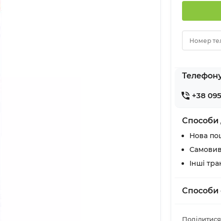
Номер те
Телефон
+38 095
Способи 
Нова по
Самовив
Інші тр
Способи 
Поділитися