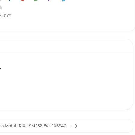
ідгук
.
о Motul IRIX LSM 152, 5кг. 106840