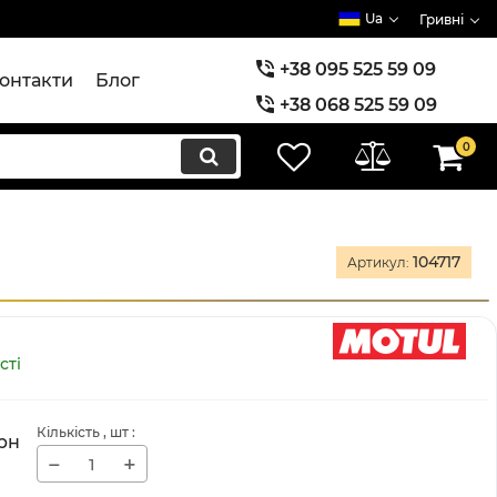
Ua
Гривні
+38 095 525 59 09
онтакти
Блог
+38 068 525 59 09
+38 073 525 59 09
0
104717
Артикул:
сті
Кількість
, шт
:
рн
−
+