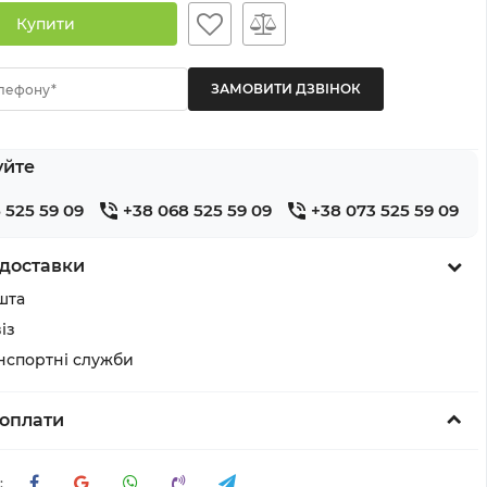
Купити
лефону*
уйте
 525 59 09
+38 068 525 59 09
+38 073 525 59 09
доставки
шта
із
анспортні служби
оплати
: