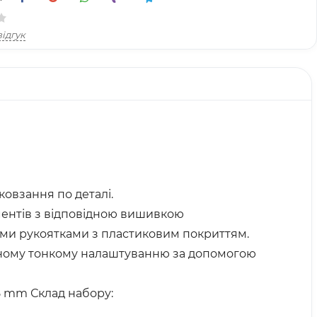
ідгук
овзання по деталі.
ументів з відповідною вишивкою
кими рукоятками з пластиковим покриттям.
ьному тонкому налаштуванню за допомогою
35 mm Склад набору: