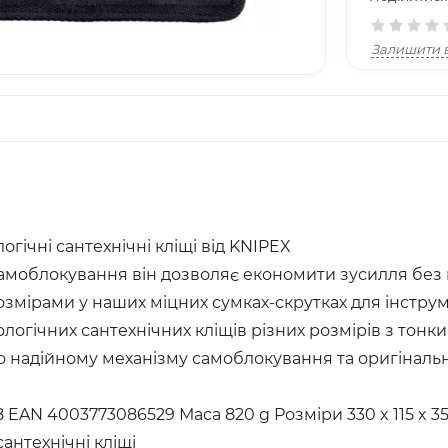
Залишити в
гічні сантехнічні кліщі від KNIPEX
моблокування він дозволяє економити зусилля без к
розмірами у наших міцних сумках-скрутках для інстр
ологічних сантехнічних кліщів різних розмірів з тон
 надійному механізму самоблокування та оригінал
8 EAN 4003773086529 Маса 820 g Розміри 330 x 115 x 
антехнічні кліщі