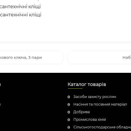
сантехнічні кліщі
сантехнічні кліщі
кового ключа, 3 пари
Набі
н
Каталог товарів
Засоби захисту рослин
я
Насіння та посівний матеріал
Добрива
Промислова хімія
Сільськогосподарське обладн