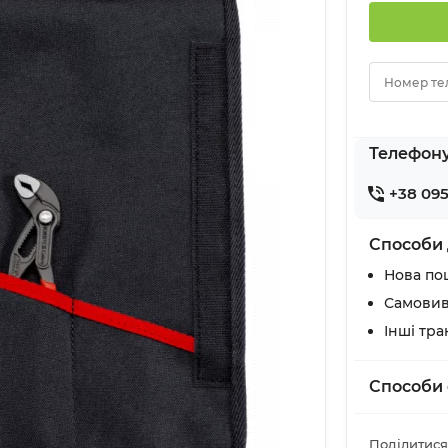
Номер те
Телефон
+38 095
Способи 
Нова по
Самовив
Інші тр
Способи 
Поділитися