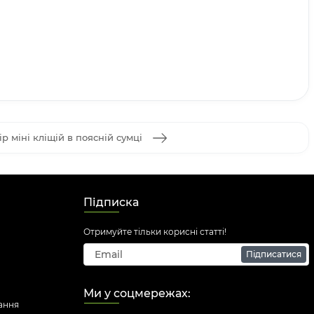
р міні кліщій в поясній сумці
Підписка
Отримуйте тільки корисні статті!
Підписатися
Ми у соцмережах:
ання