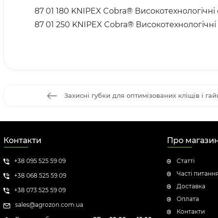
87 01 180 KNIPEX Cobra® Високотехнологічні 
87 01 250 KNIPEX Cobra® Високотехнологічні 
Захисні губки для оптимізованих кліщів і гай
Контакти
Про магази
+38 095 525 59 09
Статті
Часті питанн
+38 068 525 59 09
Доставка
+38 073 525 59 09
Оплата
sales@agrozon.com.ua
Контакти