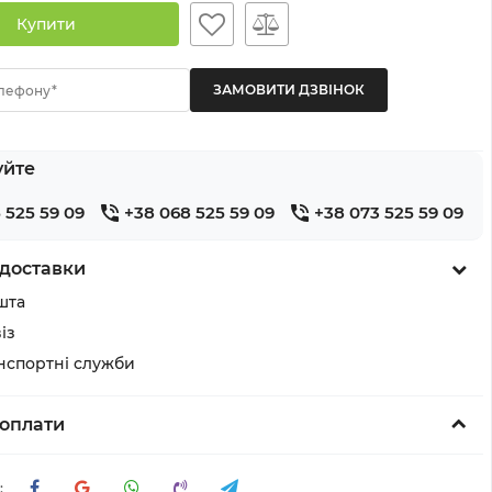
Купити
лефону*
уйте
 525 59 09
+38 068 525 59 09
+38 073 525 59 09
доставки
шта
із
анспортні служби
оплати
: