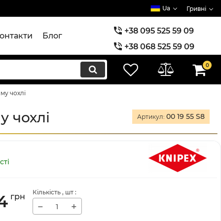
Ua
Гривні
+38 095 525 59 09
онтакти
Блог
+38 068 525 59 09
+38 073 525 59 09
0
ому чохлі
у чохлі
00 19 55 S8
Артикул:
сті
Кількість
, шт
:
4
грн
−
+