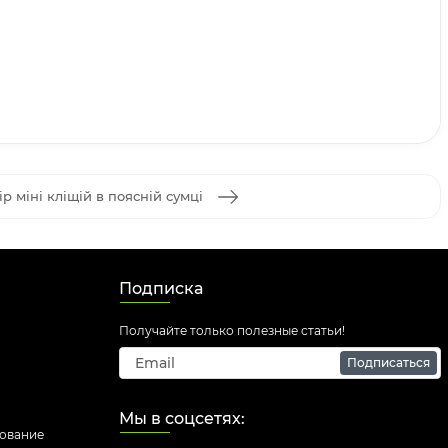
р міні кліщій в поясній сумці
Подписка
Получайте только полезные статьи!
Подписаться
Мы в соцсетях:
дование