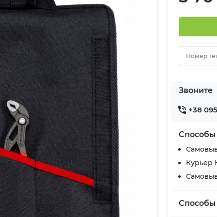
Номер те
Звоните
+38 095
Способы
Самовыв
Курьер 
Самовыв
Способы