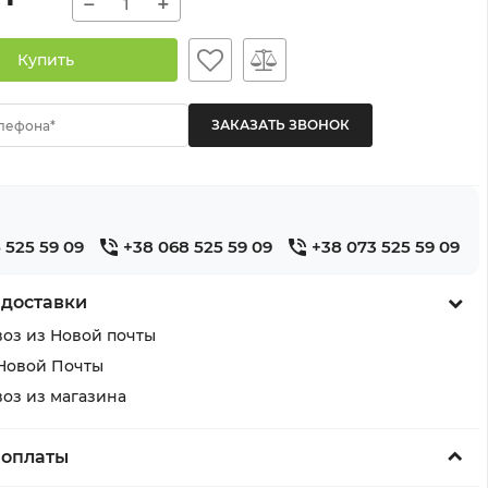
−
+
Купить
лефона*
 525 59 09
+38 068 525 59 09
+38 073 525 59 09
 доставки
оз из Новой почты
Новой Почты
оз из магазина
 оплаты