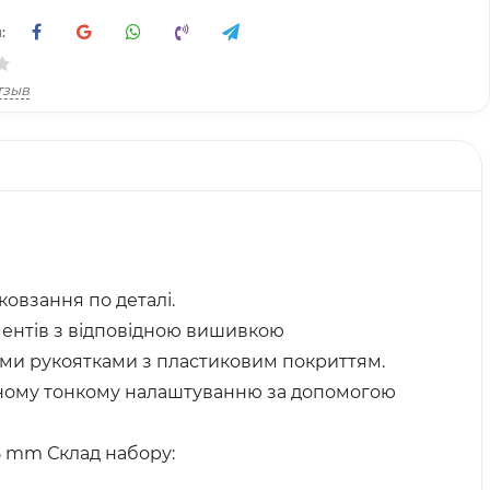
:
тзыв
овзання по деталі.
ументів з відповідною вишивкою
кими рукоятками з пластиковим покриттям.
ьному тонкому налаштуванню за допомогою
35 mm Склад набору: