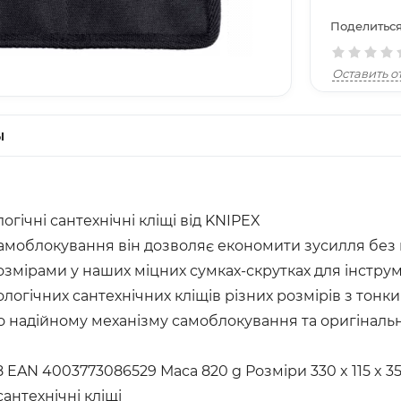
Поделиться
Оставить о
ы
гічні сантехнічні кліщі від KNIPEX
моблокування він дозволяє економити зусилля без к
розмірами у наших міцних сумках-скрутках для інстр
ологічних сантехнічних кліщів різних розмірів з тон
 надійному механізму самоблокування та оригінал
8 EAN 4003773086529 Маса 820 g Розміри 330 x 115 x 
антехнічні кліщі