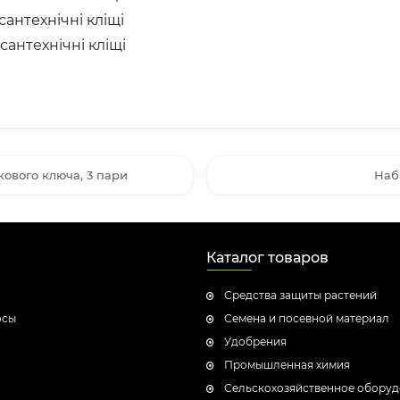
сантехнічні кліщі
сантехнічні кліщі
кового ключа, 3 пари
Набі
Каталог товаров
Средства защиты растений
осы
Семена и посевной материал
Удобрения
Промышленная химия
Сельскохозяйственное обору