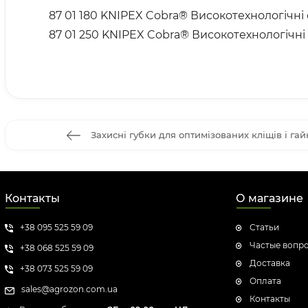
87 01 180 KNIPEX Cobra® Високотехнологічні 
87 01 250 KNIPEX Cobra® Високотехнологічні 
Захисні губки для оптимізованих кліщів і гай
Контакты
О магазине
+38 095 525 59 09
Статьи
Частые вопр
+38 068 525 59 09
Доставка
+38 073 525 59 09
Оплата
sales@agrozon.com.ua
Контакты