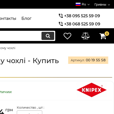
Ru
Гривны
+38 095 525 59 09
онтакты
Блог
+38 068 525 59 09
+38 073 525 59 09
0
ному чохлі
у чохлі - Купить
00 19 55 S8
Артикул:
аличии
Количество
, шт
:
4
грн