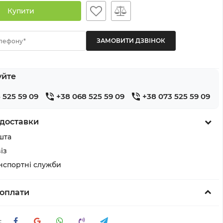
Купити
лефону*
уйте
 525 59 09
+38 068 525 59 09
+38 073 525 59 09
доставки
шта
із
анспортні служби
оплати
: