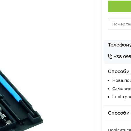
Номер те
Телефон
+38 095
Способи 
Нова по
Самовив
Інші тр
Способи 
Поділитися