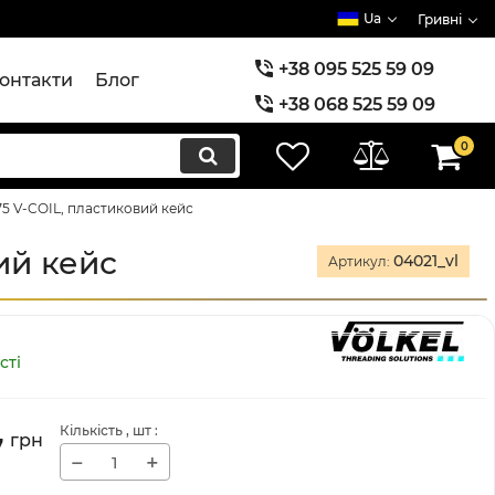
Ua
Гривні
+38 095 525 59 09
онтакти
Блог
+38 068 525 59 09
+38 073 525 59 09
0
75 V-COIL, пластиковий кейс
ий кейс
04021_vl
Артикул:
сті
Кількість
, шт
:
7
грн
−
+