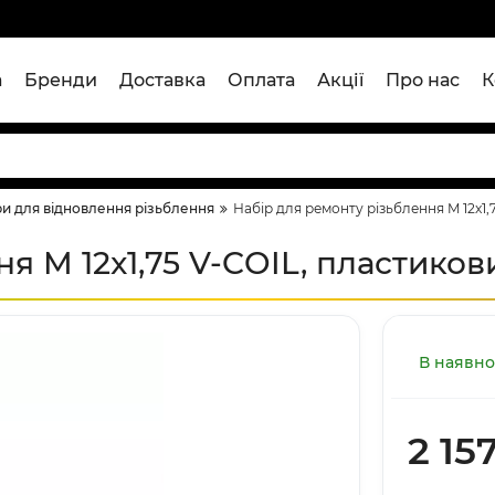
а
Бренди
Доставка
Оплата
Акції
Про нас
К
и для відновлення різьблення
Набір для ремонту різьблення M 12x1,
я M 12x1,75 V-COIL, пластиков
В наявно
2 15