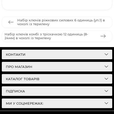
Набір ключів ріжкових силових 6 одиниць (уп.1) в
чохолі із терилену
Набір ключів комбі з тріскачкою 12 одиниць (8-
24мм) в чохолі із терилену
КОНТАКТИ
ПРО МАГАЗИН
КАТАЛОГ ТОВАРІВ
ПІДПИСКА
МИ У СОЦМЕРЕЖАХ: