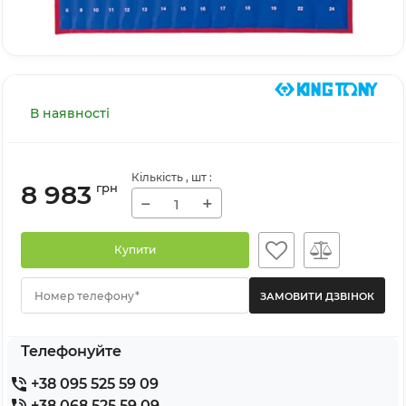
В наявності
Кількість
, шт
:
8 983
грн
−
+
Купити
Номер телефону*
Телефонуйте
+38 095 525 59 09
+38 068 525 59 09