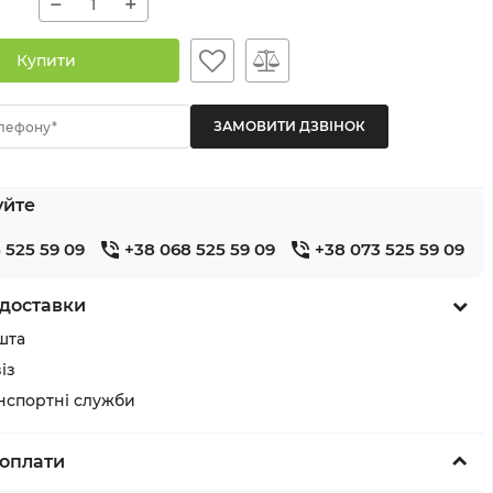
−
+
Купити
лефону*
уйте
 525 59 09
+38 068 525 59 09
+38 073 525 59 09
доставки
шта
із
анспортні служби
оплати