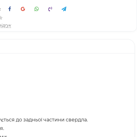
:
ідгук
ься до задньої частини свердла.
я.
ми.