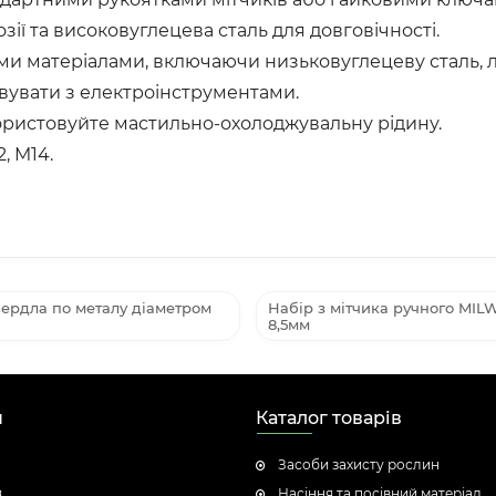
зії та високовуглецева сталь для довговічності.
 матеріалами, включаючи низьковуглецеву сталь, ла
вувати з електроінструментами.
ористовуйте мастильно-охолоджувальну рідину.
, M14.
вердла по металу діаметром
Набір з мітчика ручного MIL
8,5мм
н
Каталог товарів
Засоби захисту рослин
я
Насіння та посівний матеріал