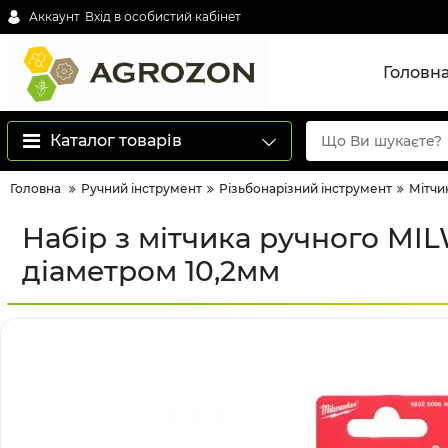
Аккаунт
Вхід в особистий кабінет
Головн
Каталог товарів
Головна
Ручний інструмент
Різьбонарізний інструмент
Мітчи
Набір з мітчика ручного MI
діаметром 10,2мм