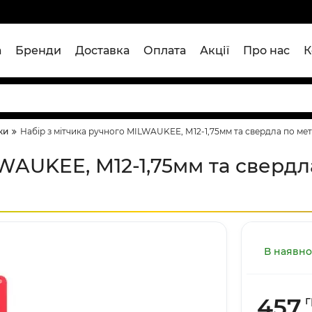
а
Бренди
Доставка
Оплата
Акції
Про нас
К
ки
Набір з мітчика ручного MILWAUKEE, М12-1,75мм та свердла по мет
LWAUKEE, М12-1,75мм та свердл
В наявно
457
г