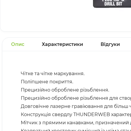
Опис
Характеристики
Відгуки
Чітке та чітке маркування.
Поліпшене покриття.
Прецизійно оброблене різьблення.
Прецизійно оброблене різьблення для створ
Довговічне лазерне гравіювання для більш 
Конструкція свердлу THUNDERWEB характери
Мітчик з прямими канавками, призначений 
Квадратний хвостовик сумісний із усіма ст