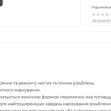
Поділитися
Залишити в
ення та ремонту чистих та точних різьблень.
чіткого маркування.
зується конічною формою перемички, яка потовщуєт
для найпоширеніших завдань нарізування різьбленн
андартними рукоятками мітчиків або гайковими ключа