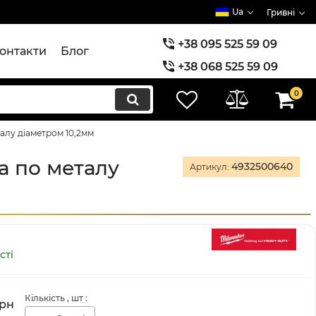
Ua
Гривні
+38 095 525 59 09
онтакти
Блог
+38 068 525 59 09
+38 073 525 59 09
0
алу діаметром 10,2мм
а по металу
4932500640
Артикул:
сті
Кількість
, шт
:
рн