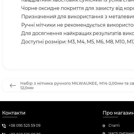
Чорне оксидне покриття для захисту від коро
Призначений для використання з металевими
Ручні мітчики не рекомендується використо
Для досягнення найкращих результатів вик
Доступні розміри: M3, M4, M5, M6, M8, M10, M12
Набір з мітчика ручного MILWAUKEE, М14-2,00мм та с
12,0мм
Контакти
Про магази
+38 095 525 59 09
Статті
Часті питанн