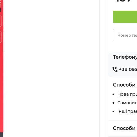
Номер те
Телефон
+38 095
Способи 
Нова по
Самовив
Інші тр
Способи 