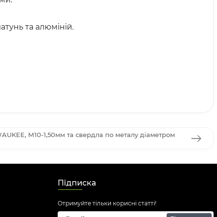
тунь та алюміній.
WAUKEE, М10-1,50мм та свердла по металу діаметром
Підписка
Отримуйте тільки корисні статті!