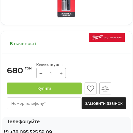
В наявності
Кількість
, шт
:
680
грн
−
+
Купити
Номер телефону*
Телефонуйте
+38 095 525 59 09