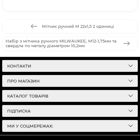
Мітчик ручний M 22x1,5 2 одиниці
Набір з мітчика ручного MILWAUKEE, М12-1,75мм та
свердла по металу діаметром 10,2мм
КОНТАКТИ
ПРО МАГАЗИН
КАТАЛОГ ТОВАРІВ
ПІДПИСКА
МИ У СОЦМЕРЕЖАХ: