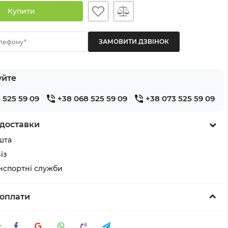
Купити
лефону*
уйте
 525 59 09
+38 068 525 59 09
+38 073 525 59 09
доставки
шта
із
анспортні служби
оплати
: