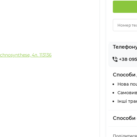
Номер те
Телефон
+38 095
Способи 
Нова по
Самовив
Інші тр
Способи 
Поділитися