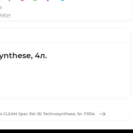
ідгук
nthese, 4л.
-CLEAN Spec 5W-30 Technosynthese, 5л. 113154