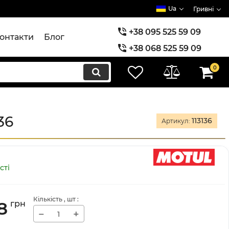
Ua
Гривні
+38 095 525 59 09
онтакти
Блог
+38 068 525 59 09
+38 073 525 59 09
0
36
113136
Артикул:
сті
Кількість
, шт
:
8
грн
−
+