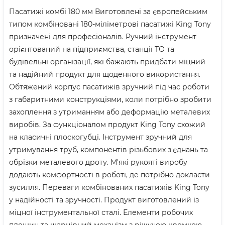
Пасатижі комбі 180 мм Виготовлені за європейським
типом комбіновані 180-міліметрові пасатижі King Tony
призначені для професіоналів. Ручний інструмент
орієнтований на підприємства, станції ТО та
будівельні організації, які бажають придбати міцний
та надійний продукт для щоденного використання.
Обтяжений корпус пасатижів зручний під час роботи
з габаритними конструкціями, коли потрібно зробити
захоплення з утриманням або деформацію металевих
виробів. За функціоналом продукт King Tony схожий
на класичні плоскогубці. Інструмент зручний для
утримування труб, компонентів різьбових з'єднань та
обрізки металевого дроту. М'які рукояті виробу
додають комфортності в роботі, де потрібно докласти
зусилля. Переваги комбінованих пасатижів King Tony
у надійності та зручності. Продукт виготовлений із
міцної інструментальної сталі. Елементи робочих
площин та шарнірний механізм з ріжучою кромкою