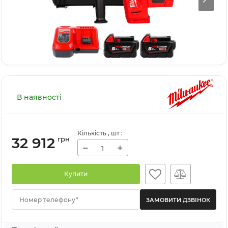
В наявності
Кількість
, шт
:
32 912
грн
−
+
Купити
Номер телефону*