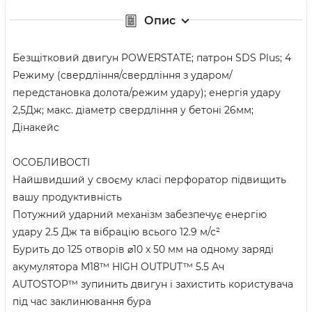
Опис
Безщітковий двигун POWERSTATE; патрон SDS Plus; 4
Режиму (свердління/свердління з ударом/
передстановка долота/режим удару); енергія удару
2,5Дж; макс. діаметр свердління у бетоні 26мм;
Дінакейс
ОСОБЛИВОСТІ
Найшвидший у своєму класі перфоратор підвищить
вашу продуктивність
Потужний ударний механізм забезпечує енергію
удару 2.5 Дж та вібрацію всього 12.9 м/с²
Бурить до 125 отворів ⌀10 x 50 мм на одному заряді
акумулятора M18™ HIGH OUTPUT™ 5.5 Ач
AUTOSTOP™ зупинить двигун і захистить користувача
під час заклинювання бура