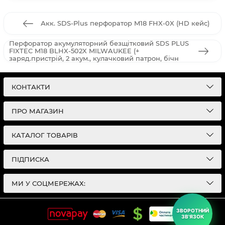
Акк. SDS-Plus перфоратор M18 FHX-0X (HD кейс)
Перфоратор акумуляторний безщітковий SDS PLUS
FIXTEC M18 BLHX-502X MILWAUKEE (+
заряд.пристрій, 2 акум., кулачковий патрон, бічн
КОНТАКТИ
ПРО МАГАЗИН
КАТАЛОГ ТОВАРІВ
ПІДПИСКА
МИ У СОЦМЕРЕЖАХ:
ЗВОРОТНИЙ
ЗВ'ЯЗОК