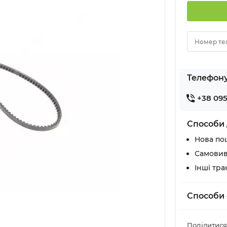
Номер те
Телефон
+38 095
Способи 
Нова по
Самовив
Інші тр
Способи 
Поділитися