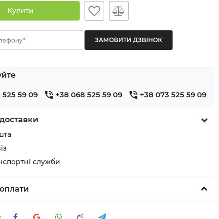
Купити
лефону*
уйте
 525 59 09
+38 068 525 59 09
+38 073 525 59 09
доставки
шта
із
анспортні служби
оплати
: