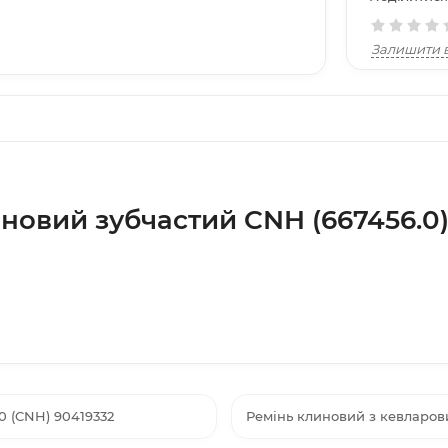
Залишити в
новий зубчастий CNH (667456.0)
0 (CNH) 90419332
Ремінь клиновий з кевларови