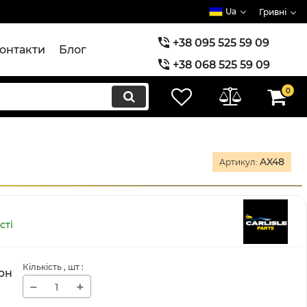
Ua
Гривні
+38 095 525 59 09
онтакти
Блог
+38 068 525 59 09
+38 073 525 59 09
0
AX48
Артикул:
сті
Кількість
, шт
:
рн
−
+