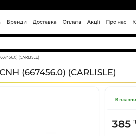
а
Бренди
Доставка
Оплата
Акції
Про нас
К
667456.0) (CARLISLE)
CNH (667456.0) (CARLISLE)
В наявно
385
г