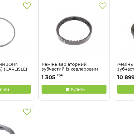
вий JOHN
Ремінь варіаторний
Ремінь
) (CARLISLE)
зубчастий із кевларовим
зубчас
кордом CNH (670224.1)
(CARLIS
грн
1 305
10 89
(CARLISLE)
Артикул:
Артикул:
HK36
пити
Купити