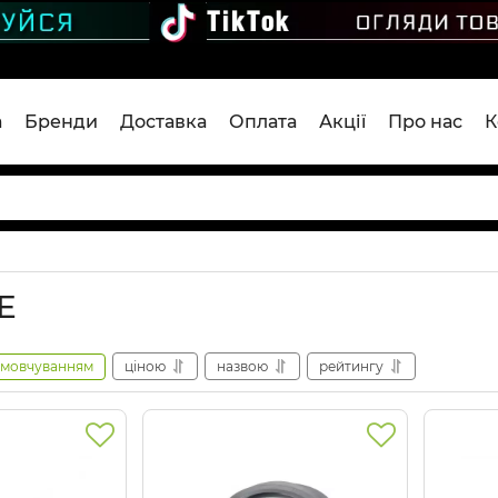
а
Бренди
Доставка
Оплата
Акції
Про нас
К
E
амовчуванням
ціною
назвою
рейтингу