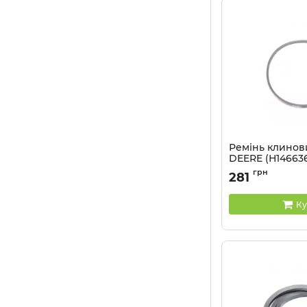
Ремінь клино
DEERE (Н146636
Артикул:
HA40
грн
281
Ку