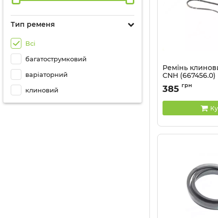
Тип ременя
Всі
багатострумковий
Ремінь клинов
варіаторний
CNH (667456.0)
Артикул:
AX48
грн
385
клиновий
Ку