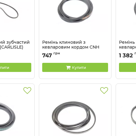
ий зубчастий
Ремінь клиновий з
Ремінь
 (CARLISLE)
кевларовим кордом CNH
кевлар
16F1956 (80387931; 84073457)
(CARLIS
грн
747
1 382
(CARLISLE)
Артикул:
Артикул:
HB77
пити
Купити