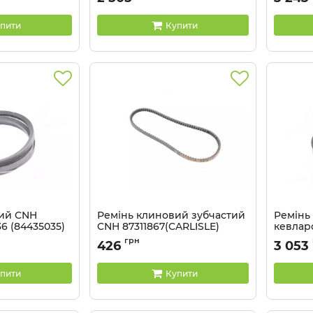
Артикул:
2RHB96
пити
Купити
вий CNH
Ремінь клиновий зубчастий
Ремінь
36 (84435035)
CNH 87311867(CARLISLE)
кевлар
2R16F32
Артикул:
AX35
грн
426
3 053
Артикул:
пити
Купити