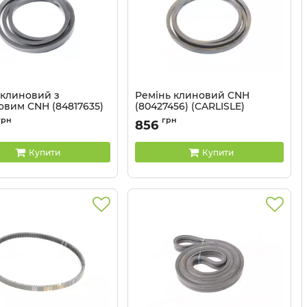
 клиновий з
Ремінь клиновий CNH
овим CNH (84817635)
(80427456) (CARLISLE)
LE)
Артикул:
HB88
грн
грн
856
HC91
Купити
Купити