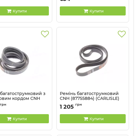
Купити
Купити
 багатострумковий з
Ремінь багатострумковий
овим кордом CNH
CNH (87755884) (CARLISLE)
 (80230057)(CARLISLE)
Артикул:
8РК-2005
грн
грн
1 205
2RHB128
Купити
Купити