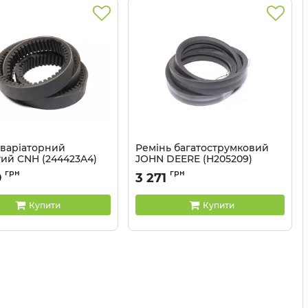
 варіаторний
Ремінь багатострумковий
тий CNH (244423A4)
JOHN DEERE (H205209)
LE)
(CARLISLE)
грн
грн
9
3 271
HN103
Артикул:
2НС-2289
Купити
Купити