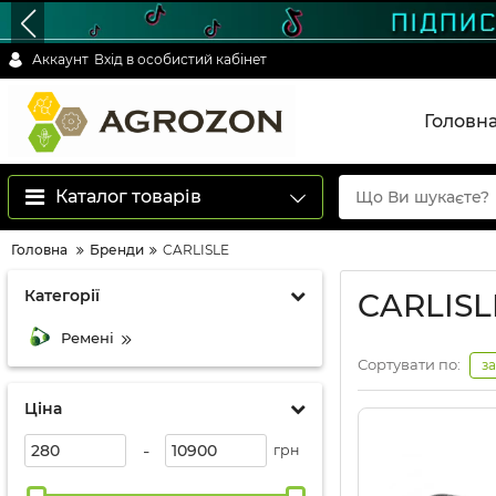
Аккаунт
Вхід в особистий кабінет
Головн
Каталог товарів
Головна
Бренди
CARLISLE
Категорії
CARLISL
Ремені
Сортувати по:
з
Ціна
-
грн