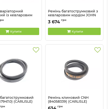
 варіаторний
Ремінь багатострумковий з
тий із кевларовим
кевларовим кордом JOHN
CNH (181359C1)
DEERE (H235564)(CARLISLE)
грн
грн
3 674
LE)
Артикул:
2RHB144
HJ67
Купити
Купити
 багатострумковий
Ремінь клиновий CNH
7947.0) (CARLISLE)
(84058339) (CARLISLE)
2RHB125
Артикул:
HB45
грн
грн
634