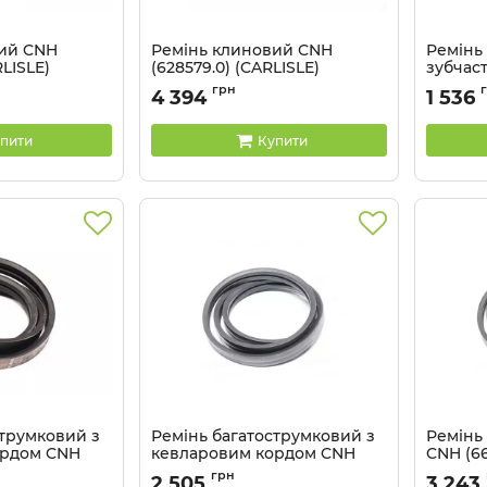
вий CNH
Ремінь клиновий CNH
Ремінь
RLISLE)
(628579.0) (CARLISLE)
зубчас
кордом 
Артикул:
HC289
грн
4 394
1 536
(CARLIS
Артикул:
пити
Купити
струмковий з
Ремінь багатострумковий з
Ремінь
ордом CNH
кевларовим кордом CNH
CNH (66
ISLE)
(1541699C1)(CARLISLE)
Артикул:
грн
2 505
3 243