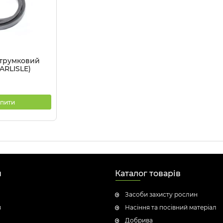
струмковий
ARLISLE)
пити
н
Каталог товарів
Засоби захисту рослин
я
Насіння та посівний матеріал
Добрива