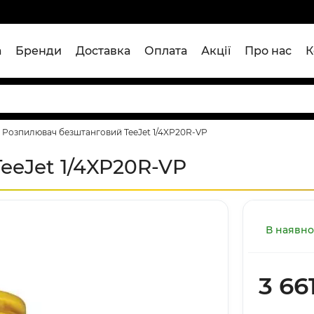
а
Бренди
Доставка
Оплата
Акції
Про нас
К
Розпилювач безштанговий TeeJet 1/4XP20R-VP
eeJet 1/4XP20R-VP
В наявно
3 66