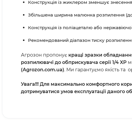
Конструкція із жиклером зменшує знесення
Збільшена ширина малюнка розпилення (до 
Конструкція із поліацеталю або нержавіючої 
Рекомендований діапазон тиску розпилення:
Агрозон пропонує
кращі зразки обладнання
розпилювачі до обприскувача серії 1/4 XP
мо
(
Agrozon
.
com
.
ua
)
. Ми гарантуємо якість та 
Увага!!!
Для максимально комфортного кори
дотримуватися умов експлуатації даного о