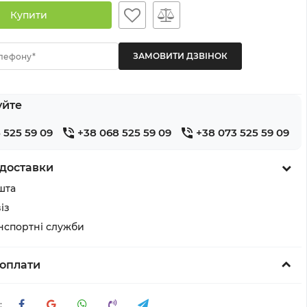
Купити
лефону*
уйте
 525 59 09
+38 068 525 59 09
+38 073 525 59 09
доставки
шта
із
анспортні служби
оплати
: