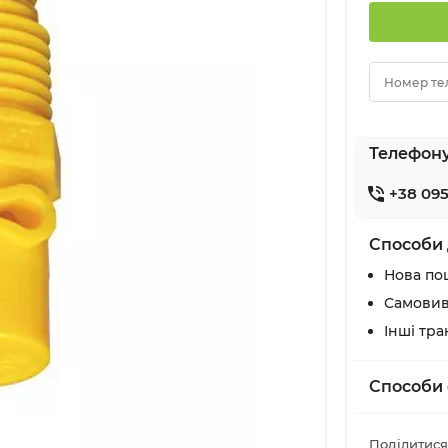
Номер те
Телефон
+38 095
Способи 
Нова по
Самовив
Інші тр
Способи 
Поділитися