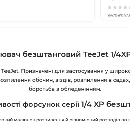
Залишити в
ювач безштанговий TeeJet 1/4X
 TeeJet. Призначені для застосування у широк
зпилення обочин, зїздів, розпилення в садах, 
боротьба з обледенінням.
1/4 XP безш
вості
форсунок серії
рокий малюнок розпилення й рівномірний розподіл по в