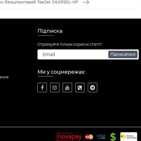
ч безштанговий TeeJet 1/4XP20L-VP
Підписка
Отримуйте тільки корисні статті!
Підписатися
Ми у соцмережах:
ання