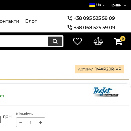
Ua
Гривні
+38 095 525 59 09
онтакти
Блог
+38 068 525 59 09
+38 073 525 59 09
0
1/4XP20R-VP
Артикул:
сті
Кількість
:
1
грн
−
+