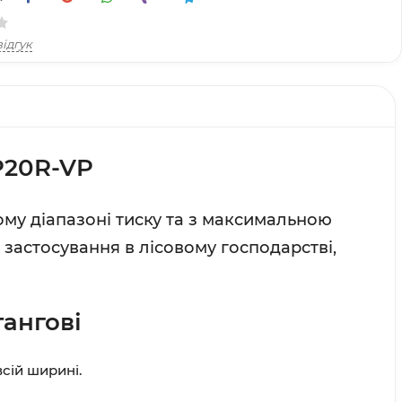
ідгук
P20R-VP
ому діапазоні тиску та з максимальною
застосування в лісовому господарстві,
тангові
сій ширині.