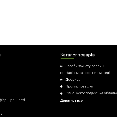
н
Каталог товарів
Засоби захисту рослин
я
Насіння та посівний матеріал
Добрива
Промислова хімія
Сільськогосподарське обладн
фіденцальності
Дивитись все
ua