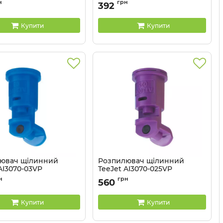
TXR800071VK
Артикул:
TXR800053VK
н
грн
392
Купити
Купити
ювач щілинний
Розпилювач щілинний
AI3070-03VP
TeeJet AI3070-025VP
AI3070-03VP
Артикул:
AI3070-025VP
н
грн
560
Купити
Купити