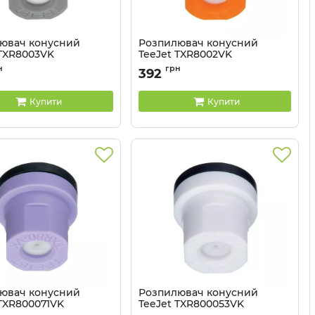
ювач конусний
Розпилювач конусний
 TXR8003VK
TeeJet TXR8002VK
TXR8003VK
Артикул:
TXR8002VK
н
грн
392
Купити
Купити
ювач конусний
Розпилювач конусний
 TXR800071VK
TeeJet TXR800053VK