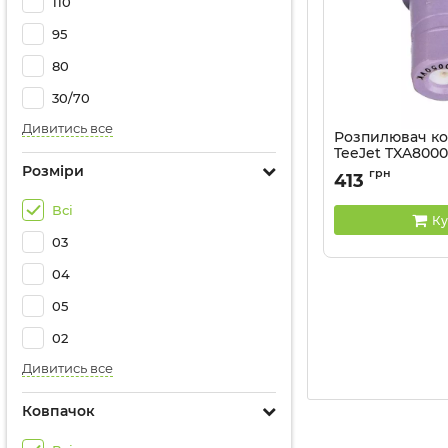
110
95
80
30/70
Дивитись все
Розпилювач к
TeeJet TXA800
Розміри
Артикул:
TXA80005
грн
413
Всі
Ку
03
04
05
02
Дивитись все
Ковпачок