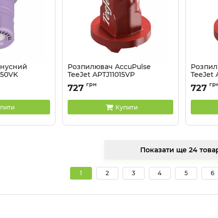
онусний
Розпилювач AccuPulse
Розпил
050VK
TeeJet APTJ11015VP
TeeJet 
0VK
Артикул:
APTJ11015VP
Артикул:
грн
гр
727
727
пити
Купити
Показати ще 24 
1
2
3
4
5
6