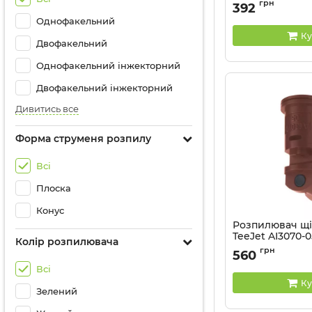
Артикул:
TXR80015
грн
392
Однофакельний
Ку
Двофакельний
Однофакельний інжекторний
Двофакельний інжекторний
Дивитись все
Форма струменя розпилу
Всі
Плоска
Конус
Розпилювач щ
TeeJet AI3070-
Колір розпилювача
Артикул:
AI3070-05
грн
560
Всі
Ку
Зелений