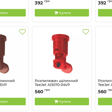
VK
Артикул:
TXR8001VK
Артикул:
грн
гр
392
392
пити
Купити
ілинний
Розпилювач щілинний
Розпил
05VP
TeeJet AI3070-04VP
TeeJet 
VP
Артикул:
AI3070-04VP
Артикул:
грн
гр
560
560
пити
Купити