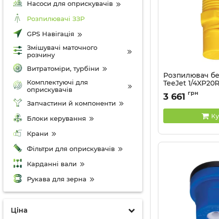
Насоси для оприскувачів
Розпилювачі ЗЗР
GPS Навігація
Змішувачі маточного
розчину
Витратоміри, турбіни
Розпилювач б
Комплектуючі для
TeeJet 1/4XP20
оприскувачів
Артикул:
1/4XP20R-
грн
3 661
Запчастини й компоненти
Ку
Блоки керування
Крани
Фільтри для оприскувачів
Карданні вали
Рукава для зерна
Ціна