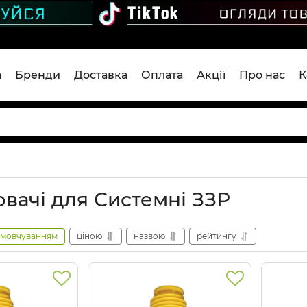
а
Бренди
Доставка
Оплата
Акції
Про нас
К
вачі для Системні ЗЗР
амовчуванням
ціною
назвою
рейтингу