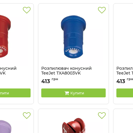
онусний
Розпилювач конусний
Розпил
4VK
TeeJet TXA8003VK
TeeJet
K
Артикул:
TXA8003VK
Артикул:
грн
гр
413
413
пити
Купити