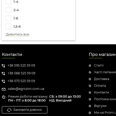
1-4
2-4
1-6
1,5-6
Дивитись все
Контакти
Про магази
+38 095 525 59 09
Статті
Часті питанн
+38 068 525 59 09
Доставка
+38 073 525 59 09
Оплата
sales@agrozon.com.ua
Контакти
Режим роботи магазину:
СБ: з 09:00 до 15:00
Політика кон
ПН - ПТ: з 8:00 до 18:00
НД: Вихідний
Відгуки
Замовити дзвінок
Ми на Prom.