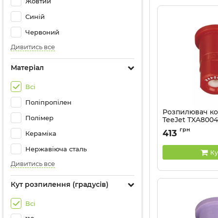
Жовтий
Синій
Червоний
Дивитись все
Матеріал
Всі
Поліпропілен
Розпилювач к
Полімер
TeeJet TXA800
Артикул:
TXA8004V
грн
413
Кераміка
Нержавіюча сталь
Ку
Дивитись все
Кут розпилення (градусів)
Всі