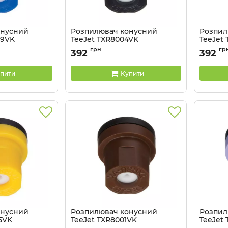
онусний
Розпилювач конусний
Розпил
49VK
TeeJet TXR8004VK
TeeJet
VK
Артикул:
TXR8004VK
Артикул:
грн
гр
392
392
пити
Купити
онусний
Розпилювач конусний
Розпил
5VK
TeeJet TXR8001VK
TeeJet