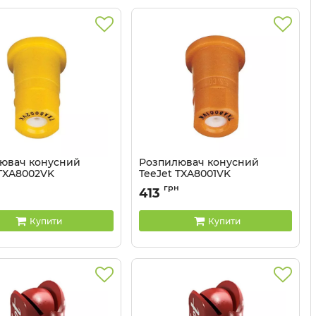
ювач конусний
Розпилювач конусний
 TXA8002VK
TeeJet TXA8001VK
TXA8002VK
Артикул:
TXA8001VK
н
грн
413
Купити
Купити