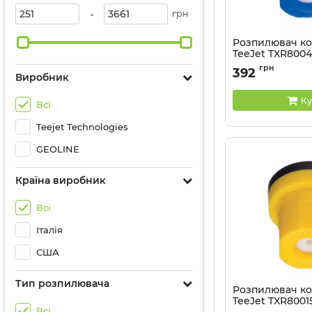
-
грн
Розпилювач к
TeeJet TXR800
Артикул:
TXR80049
грн
392
Виробник
Ку
Всі
Teejet Technologies
GEOLINE
Країна виробник
Всі
Італія
США
Тип розпилювача
Розпилювач к
TeeJet TXR8001
Всі