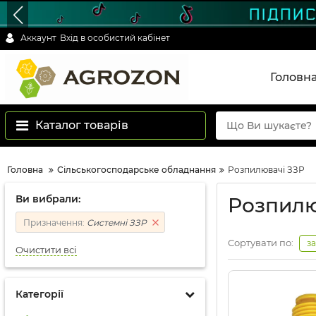
Аккаунт
Вхід в особистий кабінет
Головн
Каталог товарів
Головна
Сільськогосподарське обладнання
Розпилювачі ЗЗР
Ви вибрали:
Розпилю
Призначення:
Системні ЗЗР
Сортувати по:
з
Очистити всі
Категорії