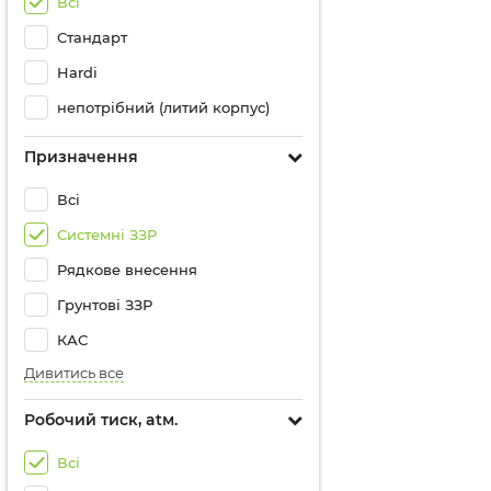
Всі
Стандарт
Hardi
непотрібний (литий корпус)
Призначення
Всі
Системні ЗЗР
Рядкове внесення
Грунтові ЗЗР
КАС
Дивитись все
Робочий тиск, atм.
Всі