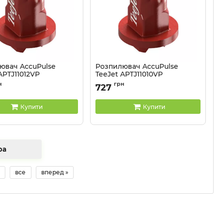
ювач AccuPulse
Розпилювач AccuPulse
APTJ11012VP
TeeJet APTJ11010VP
APTJ11012VP
Артикул:
APTJ11010VP
н
грн
727
Купити
Купити
товара
все
вперед »