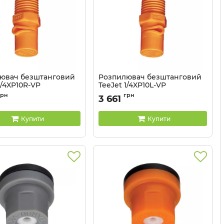
ювач безштанговий
Розпилювач безштанговий
1/4XP10R-VP
TeeJet 1/4XP10L-VP
1/4XP10R-VP
Артикул:
1/4XP10L-VP
грн
грн
3 661
Купити
Купити