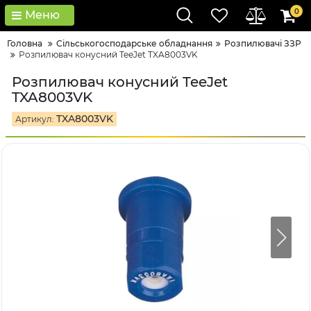
0
Меню
Головна
Сільськогосподарське обладнання
Розпилювачі ЗЗР
Розпилювач конусний TeeJet TXA8003VK
Розпилювач конусний TeeJet
TXA8003VK
TXA8003VK
Артикул: