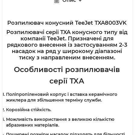
Опис
Розпилювач конусний TeeJet TXA8003VK
Розпилювачі серії
TXA
конусного типу від
компанії TeeJet. Призначені для
рядкового внесення із застосуванням 2-3
насадок на ряд у широкому діапазоні
тиску з направленим внесенням.
Особливості розпилювачів
серії
TX
А
Поліпропіленовий корпус і вставка керамічного
жиклера для збільшення терміну служби.
Корозійна стійкість.
Можливість використання з великою кількістю
абразивних матеріалів.
Поширені розміри насадок підходять для більшості