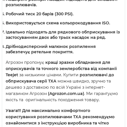
розпилювачів.
Робочий тиск 20 барів (300 PSI).
Використовується схема кольорокодування ISO.
Ідеально підходять для рядкового обприскування із
застосуванням двох або трьох насадок на ряд.
Дрібнодисперсний малюнок розпилення
забезпечує ретельне покриття.
Агрозон пропонує
кращі зразки обладнання для
оприскувачів та точного землеробства від компанії
Teejet
за низькими цінами. Купити
розпилювачі до
обприскувача серії
TX
А
можна швидко, зручно та
дешево з доставкою по всій Україні з інтернет-
магазином Агрозон
(Agrozon.com.ua)
. Ми гарантуємо
якість та оригінальність походження товару.
Увага!!!
Для максимально комфортного
користування розпилювачами
TXА
рекомендуємо
ознайомитися з інструкцією виробника та чітко