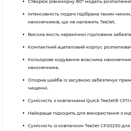
Створює рівномірну 80º модель розпилення,
Інтенсивність подачі підібрана таким чин
наконечників, що не належить TeeJet.
Висока якість керамічної горловини забезпе
Компактний ацеталовий корпус розпилювача з
Кольорове кодування власника наконечника 
наконечника.
Опорна шайба із засувкою забезпечує приму
чищенні.
Сумісність з ковпачками Quick TeeJet® CP11
Найкраще підходить для використання з мідн
Сумісність із ковпачком TeeJet CP20230 для