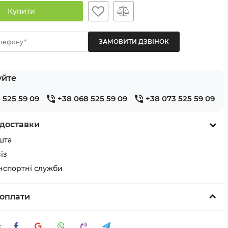
Купити
лефону*
уйте
 525 59 09
+38 068 525 59 09
+38 073 525 59 09
доставки
шта
із
анспортні служби
оплати
: