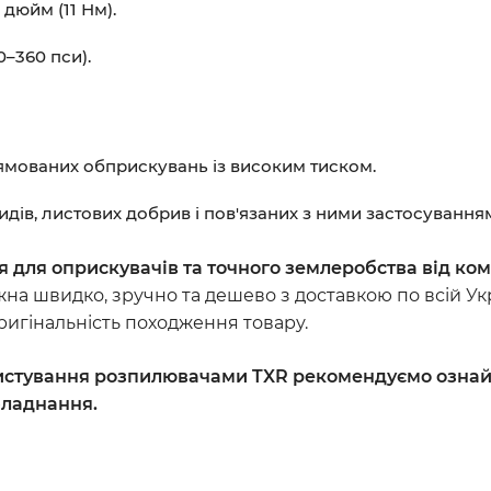
дюйм (11 Нм).
–360 пси).
рямованих обприскувань із високим тиском.
цидів, листових добрив і пов'язаних з ними застосуванн
 для оприскувачів та точного землеробства від комп
на швидко, зручно та дешево з доставкою по всій Ук
оригінальність походження товару.
истування розпилювачами
TXR
рекомендуємо ознайо
бладнання.