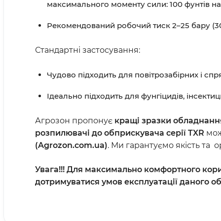
максимального моменту сили: 100 фунтів на 
Рекомендований робочий тиск 2–25 бару (30
Стандартні застосування:
Чудово підходить для повітрозабірних і сп
Ідеально підходить для фунгіцидів, інсекти
Агрозон пропонує
кращі зразки обладнання
розпилювачі до обприскувача серії
TXR
мож
(Agrozon.com.ua)
. Ми гарантуємо якість та 
Увага!!!
Для максимально комфортного кор
дотримуватися умов експлуатації даного о