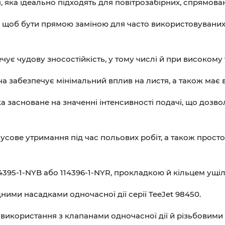
 яка ідеально підходять для повітрозабірних, спрямова
ом, щоб бути прямою заміною для часто використовуван
чує чудову зносостійкість, у тому числі й при високому 
абезпечує мінімальний вплив на листя, а також має вис
засноване на значенні інтенсивності подачі, що дозво
сове утримання під час польових робіт, а також просто
4395-1-NYB або 114396-1-NYR, прокладкою й кільцем ущі
ими насадками одночасної дії серії TeeJet 98450.
 використання з клапанами одночасної дії й різьбовими