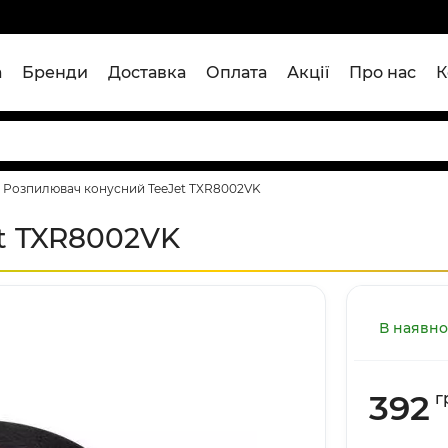
а
Бренди
Доставка
Оплата
Акції
Про нас
К
Розпилювач конусний TeeJet TXR8002VK
t TXR8002VK
В наявно
392
г