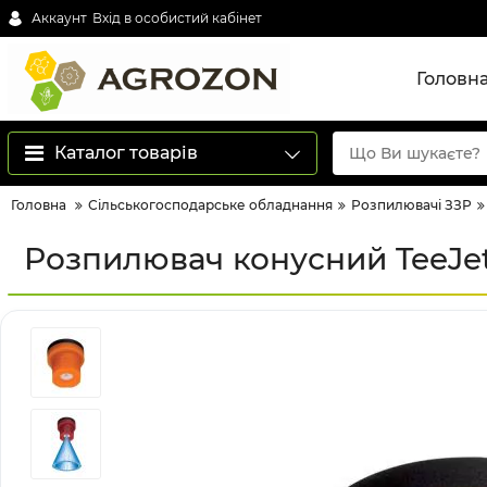
Аккаунт
Вхід в особистий кабінет
Головн
Каталог товарів
Головна
Сільськогосподарське обладнання
Розпилювачі ЗЗР
Розпилювач конусний TeeJe