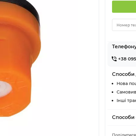
Номер те
Телефон
+38 095
Способи 
Нова по
Самовив
Інші тр
Способи 
Поділитися