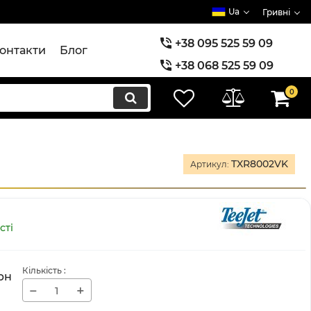
Ua
Гривні
+38 095 525 59 09
онтакти
Блог
+38 068 525 59 09
+38 073 525 59 09
0
TXR8002VK
Артикул:
сті
Кількість
:
рн
−
+