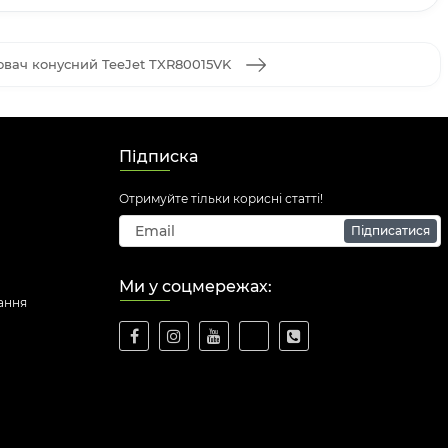
вач конусний TeeJet TXR80015VK
Підписка
Отримуйте тільки корисні статті!
Підписатися
Ми у соцмережах:
ання