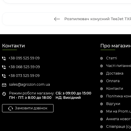
Розпилювач конусний TeeJet TX
Контакти
Про магази
+38 095 525 59 09
Статті
Часті питанн
+38 068 525 59 09
Доставка
+38 073 525 59 09
Оплата
sales@agrozon.com.ua
Контакти
Режим роботи магазину:
СБ: з 09:00 до 15:00
Політика кон
ПН - ПТ: з 8:00 до 18:00
НД: Вихідний
Відгуки
Замовити дзвінок
Ми на Prom.
Анкета новог
Співпраця (с