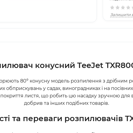
Залишити в
пилювач конусний TeeJet TXR80
ворюють 80º конусну модель розпилення з дрібним ро
их обприскувань у садах, виноградниках і на посівни
окриття листя, що робить цю насадку зручною для в
добрив та інших подібних товарів.
ті та переваги
розпилювачів
T