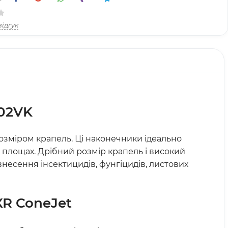
ідгук
02VK
зміром крапель. Ці наконечники ідеально
х площах. Дрібний розмір крапель і високий
несення інсектицидів, фунгіцидів, листових
XR ConeJet