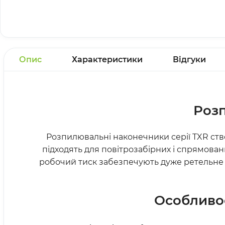
Опис
Характеристики
Відгуки
Роз
Розпилювальні наконечники серії TXR ст
підходять для повітрозабірних і спрямован
робочий тиск забезпечують дуже ретельне п
Особливос