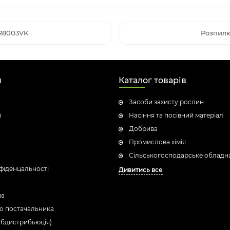
R8003VK
Розпилю
н
Каталог товарів
Засоби захисту рослин
я
Насіння та посівний матеріал
Добрива
Промислова хімія
Сільськогосподарське обладн
фіденцальності
Дивитись все
ua
о постачальника
убдистрибьюція)