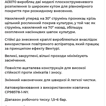
AI3070 виробляє дві моделі плоскоструменевого
розпилення із широким кутом для рівномірного
покриття при розкидному внесенню.
Нахилений уперед на 30° струмінь проникає крізь
щільний рослинний покрив культури, у той час як
струмінь, нахилений на 70° назад, збільшує
охоплення насіннєвих шапок культури.
Стійкі до знесення краплі виробляються внаслідок
використання повітряного аспіратора, який працює
за принципом ефекту Вентурі.
Великі, закруглені, вільні проходи мінімізують
засмічення.
Повністю ацеталева конструкція для високої
стійкості проти хімікатів і зносу.
Знімний наконечник для швидкої й легкої чистки.
Автовирівнювання з використанням ковпачка
CP98578-1-NY.
Діапазон робочого тиску: 1,5–6 бар.