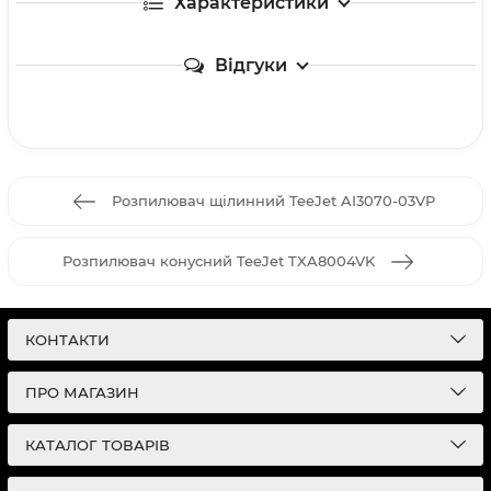
Характеристики
Відгуки
Розпилювач щілинний TeeJet AI3070-03VP
Розпилювач конусний TeeJet TXA8004VK
КОНТАКТИ
ПРО МАГАЗИН
КАТАЛОГ ТОВАРІВ