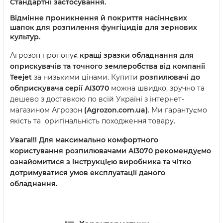
Стандартні застосування.
Відмінне проникнення й покриття насіннєвих
шапок для розпилення фунгіцидів для зернових
культур.
Агрозон пропонує
кращі зразки обладнання для
оприскувачів та точного землеробства від компанії
Teejet
за низькими цінами. Купити
розпилювачі до
обприскувача серії AI3070
можна швидко, зручно та
дешево з доставкою по всій Україні з інтернет-
магазином Агрозон
(
Agrozon
.
com
.
ua
)
. Ми гарантуємо
якість та оригінальність походження товару.
Увага!!!
Для максимально комфортного
користування розпилювачами AI3070
рекомендуємо
ознайомитися з інструкцією виробника та чітко
дотримуватися умов експлуатації даного
обладнання.