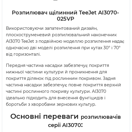
Розпилювач щілинний TeeJet AI3070-
025VP
Використовуючи запатентований дизайн,
плоскоструменевий розпилювальний наконечник
АI3070 TeeJet з подвійною моделлю розпилення надає
одночасно дві моделі розпилення при кутах 30° і 70°
від горизонталі.
Передня частина насадки забезпечує покриття
нижньої частини культури й проникнення для
покриття ділянок під рослинним покривом. Задня
частина насадки забезпечує повне покриття верхній
частині рослинного покриву культури. AI3070
ідеально підходить для внесення фунгіцидів і
боротьби з хворобами зернових культур.
Основні переваги
розпилювачів
:
серії AI3070