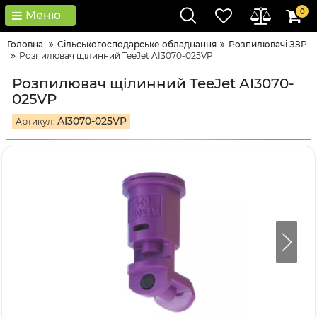
0
Меню
Головна
Сільськогосподарське обладнання
Розпилювачі ЗЗР
Розпилювач щілинний TeeJet AI3070-025VP
Розпилювач щілинний TeeJet AI3070-
025VP
AI3070-025VP
Артикул: