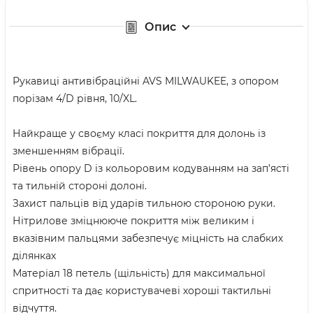
Опис
Рукавиці антивібраційні AVS MILWAUKEE, з опором
порізам 4/D рівня, 10/XL.
Найкраще у своєму класі покриття для долонь із
зменшенням вібрації.
Рівень опору D із кольоровим кодуванням на зап’ясті
та тильній стороні долоні.
Захист пальців від ударів тильною стороною руки.
Нітрилове зміцнююче покриття між великим і
вказівним пальцями забезпечує міцність на слабких
ділянках
Матеріал 18 петель (щільність) для максимальної
спритності та дає користувачеві хороші тактильні
відчуття.