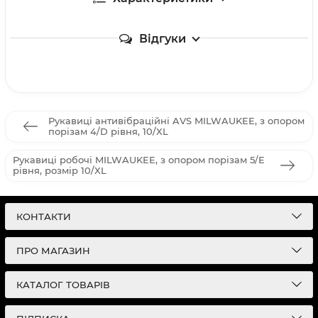
Відгуки
Рукавиці антивібраційні AVS MILWAUKEE, з опором
порізам 4/D рівня, 10/XL
Рукавиці робочі MILWAUKEE, з опором порізам 5/E
рівня, розмір 10/XL
КОНТАКТИ
ПРО МАГАЗИН
КАТАЛОГ ТОВАРІВ