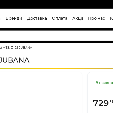
а
Бренди
Доставка
Оплата
Акції
Про нас
К
сі МТЗ, Z=22 JUBANA
2 JUBANA
В наявно
729
г