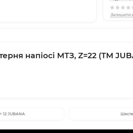
Залишити в
ерня напіосі МТЗ, Z=22 (ТМ JU
= 12 JUBANA
Шесте