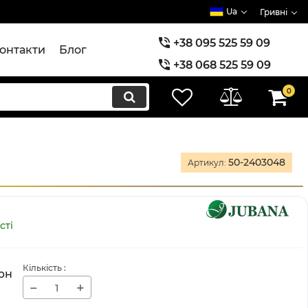
Ua
Гривні
+38 095 525 59 09
онтакти
Блог
+38 068 525 59 09
+38 073 525 59 09
0
50-2403048
Артикул:
сті
Кількість
:
рн
−
+