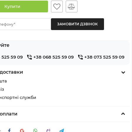
Купити
лефону*
уйте
 525 59 09
+38 068 525 59 09
+38 073 525 59 09
доставки
шта
із
анспортні служби
оплати
: