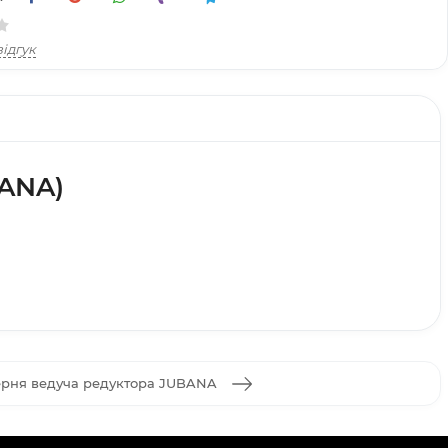
ідгук
BANA)
рня ведуча редуктора JUBANA