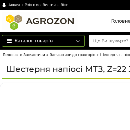
Аккаунт
Вхід в особистий кабінет
Головн
Каталог товарів
Головна
Запчастини
Запчастини до тракторів
Шестерня напіо
Шестерня напіосі МТЗ, Z=2