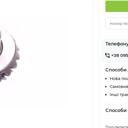
Номер те
Телефон
+38 095
Способи 
Нова по
Самовив
Інші тр
Способи 
Поділитися