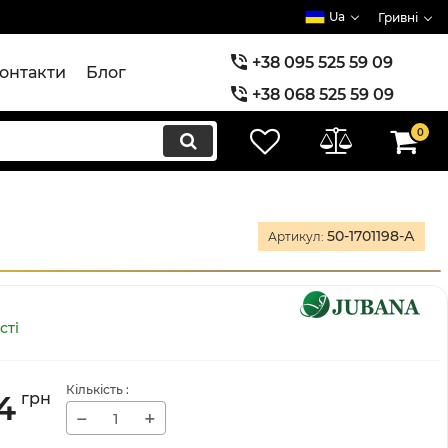
Ua
Гривні
+38 095 525 59 09
онтакти
Блог
+38 068 525 59 09
+38 073 525 59 09
0
50-1701198-А
Артикул:
сті
Кількість
:
4
грн
−
+