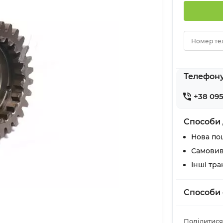
Номер те
Телефон
+38 095
Способи 
Нова по
Самовив
Інші тр
Способи 
Поділитися