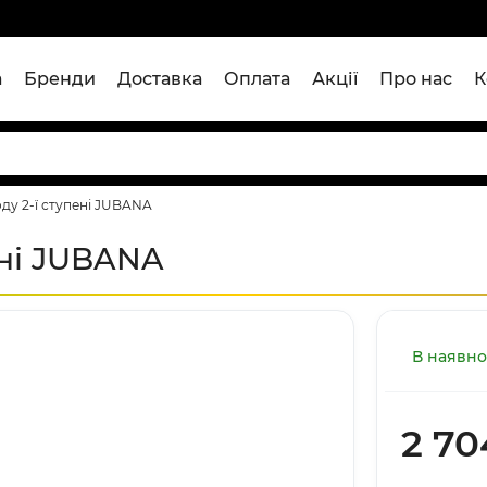
а
Бренди
Доставка
Оплата
Акції
Про нас
К
ду 2-ї ступені JUBANA
ені JUBANA
В наявно
2 70