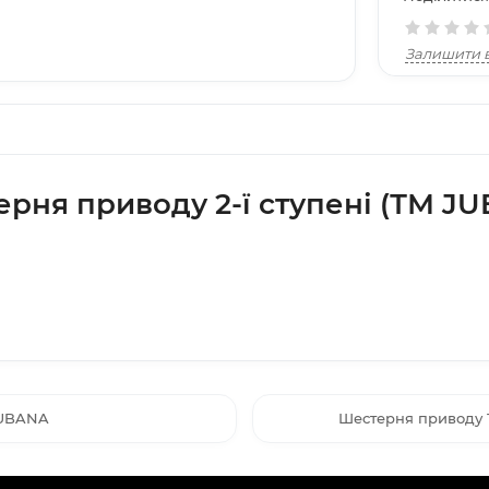
Залишити в
рня приводу 2-ї ступені (ТМ J
JUBANA
Шестерня приводу 1-