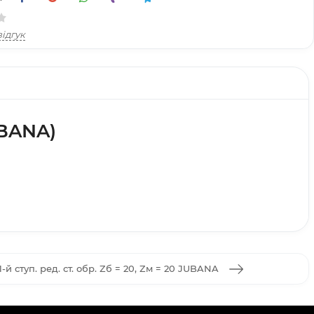
ідгук
UBANA)
й ступ. ред. ст. обр. Zб = 20, Zм = 20 JUBANA