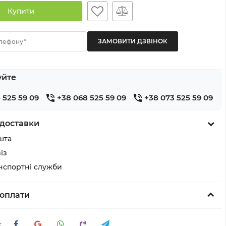
Купити
лефону*
уйте
 525 59 09
+38 068 525 59 09
+38 073 525 59 09
доставки
шта
із
анспортні служби
оплати
: